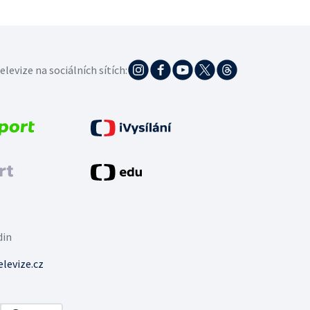
elevize na sociálních sítích:
din
levize.cz