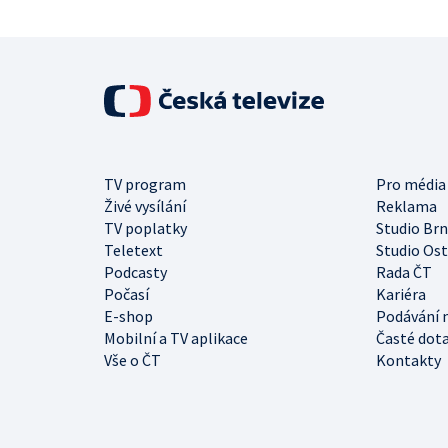
TV program
Pro média
Živé vysílání
Reklama
TV poplatky
Studio Br
Teletext
Studio Os
Podcasty
Rada ČT
Počasí
Kariéra
E-shop
Podávání 
Mobilní a TV aplikace
Časté dot
Vše o ČT
Kontakty