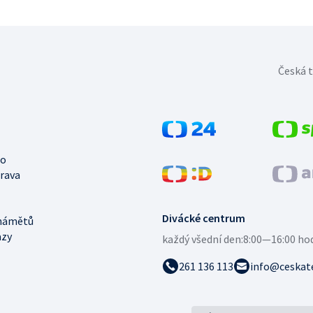
Česká t
no
trava
Divácké centrum
námětů
azy
každý všední den:
8:00—16:00 ho
261 136 113
info@ceskate