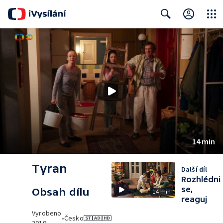
Close
Search
14 min
Tyran
Další díl
Rozhlédni
se,
Obsah dílu
14 min
reaguj
Vyrobeno
•
Česko