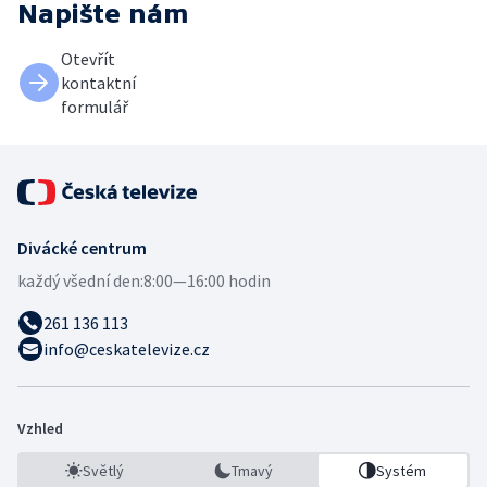
Napište nám
Otevřít
kontaktní
formulář
Divácké centrum
každý všední den:
8:00—16:00 hodin
261 136 113
info@ceskatelevize.cz
Vzhled
Světlý
Tmavý
Systém