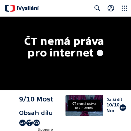
Close
Search
ČT nemá práva 
pro internet
9/10 Most
Další díl
ČT nemá práva
10/10
pro internet
Noc
Obsah dílu
Spojené