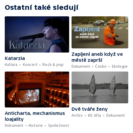
Ostatní také sledují
Zapíjení aneb když ve
Katarzia
městě zaprší
Kultura
Koncert
Rock & pop
Dokument
Česko
Ekologie
Dvě tváře ženy
Anticharta, mechanismus
Archiv
80. léta
Dokument
loajality
Dokument
Historie
Společnost