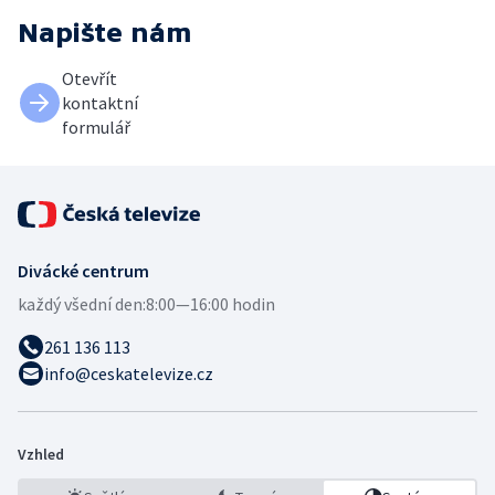
Napište nám
Otevřít
kontaktní
formulář
Divácké centrum
každý všední den:
8:00—16:00 hodin
261 136 113
info@ceskatelevize.cz
Vzhled