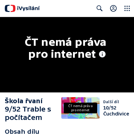
Close
Search
ČT nemá práva 
pro internet
Škola řvaní
Další díl
ČT nemá práva
9/52 Trable s
10/52
pro internet
Čuchdivice
počítačem
Obsah dílu