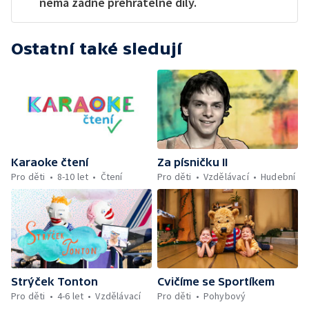
nemá žádné přehratelné díly.
Ostatní také sledují
Karaoke čtení
Za písničku II
Pro děti
8-10 let
Čtení
Pro děti
Vzdělávací
Hudební
Strýček Tonton
Cvičíme se Sportíkem
Pro děti
4-6 let
Vzdělávací
Pro děti
Pohybový