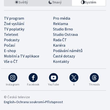
Světlý
Tmavý
Systém
TV program
Pro média
Živé vysílání
Reklama
TV poplatky
Studio Brno
Teletext
Studio Ostrava
Podcasty
Rada ČT
Počasí
Kariéra
E-shop
Podávání námětů
Mobilní a TV aplikace
Časté dotazy
Vše o ČT
Kontakty
Instagram
Facebook
YouTube
X
Threads
© Česká televize
•
•
English
Ochrana soukromí
Přístupnost