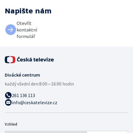
Napište nám
Otevřít
kontaktní
formulář
Divácké centrum
každý všední den:
8:00—16:00 hodin
261 136 113
info@ceskatelevize.cz
Vzhled