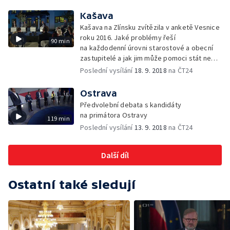
Kašava
Kašava na Zlínsku zvítězila v anketě Vesnice
roku 2016. Jaké problémy řeší
90 min
na každodenní úrovni starostové a obecní
zastupitelé a jak jim může pomoci stát nebo
kraj?
Poslední vysílání
18. 9. 2018
na ČT24
Ostrava
Předvolební debata s kandidáty
na primátora Ostravy
119 min
Poslední vysílání
13. 9. 2018
na ČT24
Další díl
Ostatní také sledují