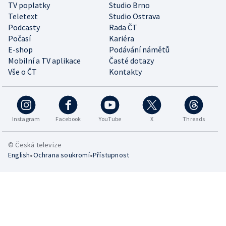
TV poplatky
Studio Brno
Teletext
Studio Ostrava
Podcasty
Rada ČT
Počasí
Kariéra
E-shop
Podávání námětů
Mobilní a TV aplikace
Časté dotazy
Vše o ČT
Kontakty
Instagram
Facebook
YouTube
X
Threads
© Česká televize
•
•
English
Ochrana soukromí
Přístupnost