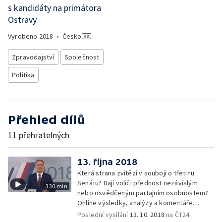
s kandidáty na primátora
Ostravy
Vyrobeno
2018
•
Česko
Zpravodajství
Společnost
Politika
Přehled dílů
11 přehratelných
13. října 2018
Která strana zvítězí v souboji o třetinu
Senátu? Dají voliči přednost nezávislým
330 min
nebo osvědčeným partajním osobnostem?
Online výsledky, analýzy a komentáře
aktérů
Poslední vysílání
13. 10. 2018
na ČT24