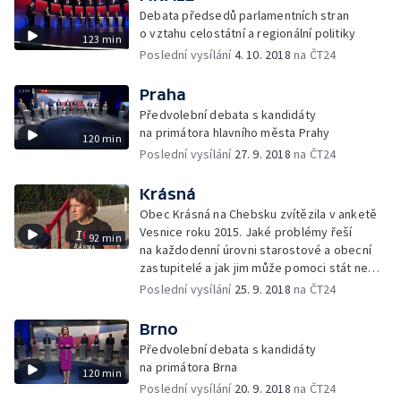
Debata předsedů parlamentních stran
o vztahu celostátní a regionální politiky
123 min
Poslední vysílání
4. 10. 2018
na ČT24
Praha
Předvolební debata s kandidáty
na primátora hlavního města Prahy
120 min
Poslední vysílání
27. 9. 2018
na ČT24
Krásná
Obec Krásná na Chebsku zvítězila v anketě
Vesnice roku 2015. Jaké problémy řeší
92 min
na každodenní úrovni starostové a obecní
zastupitelé a jak jim může pomoci stát nebo
kraj?
Poslední vysílání
25. 9. 2018
na ČT24
Brno
Předvolební debata s kandidáty
na primátora Brna
120 min
Poslední vysílání
20. 9. 2018
na ČT24