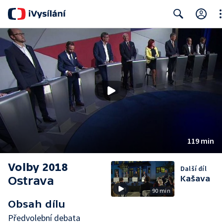
Cl
Search
119 min
Volby 2018
Další díl
Ostrava
Kašava
90 min
Obsah dílu
Předvolební debata