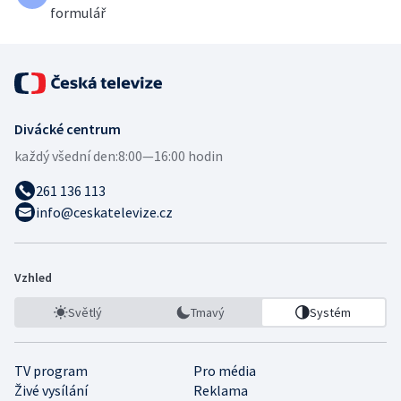
formulář
Divácké centrum
každý všední den:
8:00—16:00 hodin
261 136 113
info@ceskatelevize.cz
Vzhled
Světlý
Tmavý
Systém
TV program
Pro média
Živé vysílání
Reklama