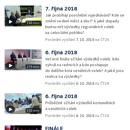
7. října 2018
Jak probíhají povolební vyjednávání? Kde se
změní vedení měst a obcí? A jaké dopady
240 min
budou mít výsledky regionálních voleb
na celostátní politiku?
Poslední vysílání
7. 10. 2018
na ČT24
6. října 2018
Večerní finále sčítání výsledků voleb. Kdo
vyhrál na radnicích a kdo postupuje
275 min
do dalšího kola senátních voleb? A jaké jsou
reakce na výsledky?
Poslední vysílání
6. 10. 2018
na ČT24
6. října 2018
Průběžné sčítání výsledků komunálních
a senátních voleb
330 min
Poslední vysílání
6. 10. 2018
na ČT24
FINÁLE