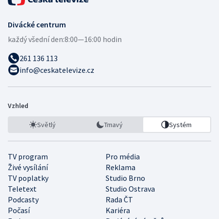
Divácké centrum
každý všední den:
8:00—16:00 hodin
261 136 113
info@ceskatelevize.cz
Vzhled
Světlý
Tmavý
Systém
TV program
Pro média
Živé vysílání
Reklama
TV poplatky
Studio Brno
Teletext
Studio Ostrava
Podcasty
Rada ČT
Počasí
Kariéra