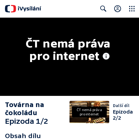
Close
Search
ČT nemá práva 
pro internet
Továrna na
Další díl
ČT nemá práva
čokoládu
Epizoda
pro internet
2/2
Epizoda 1/2
Obsah dílu