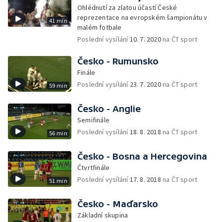
Ohlédnutí za zlatou účastí České
reprezentace na evropském šampionátu v
41 min
malém fotbale
Poslední vysílání
10. 7. 2020
na ČT sport
Česko - Rumunsko
Finále
Poslední vysílání
23. 7. 2020
na ČT sport
59 min
Česko - Anglie
Semifinále
Poslední vysílání
18. 8. 2018
na ČT sport
56 min
Česko - Bosna a Hercegovina
Čtvrtfinále
Poslední vysílání
17. 8. 2018
na ČT sport
51 min
Česko - Maďarsko
Základní skupina