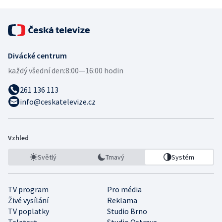
Divácké centrum
každý všední den:
8:00—16:00 hodin
261 136 113
info@ceskatelevize.cz
Vzhled
Světlý
Tmavý
Systém
TV program
Pro média
Živé vysílání
Reklama
TV poplatky
Studio Brno
Teletext
Studio Ostrava