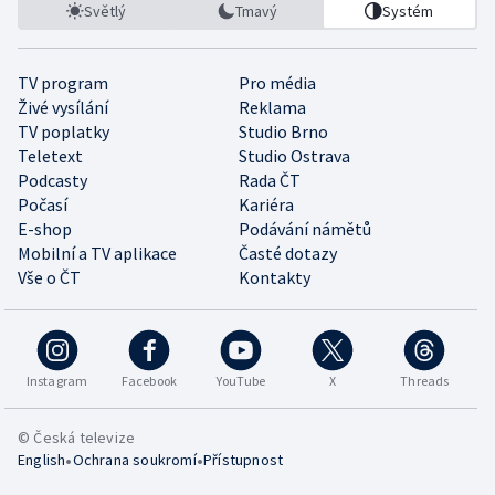
Světlý
Tmavý
Systém
TV program
Pro média
Živé vysílání
Reklama
TV poplatky
Studio Brno
Teletext
Studio Ostrava
Podcasty
Rada ČT
Počasí
Kariéra
E-shop
Podávání námětů
Mobilní a TV aplikace
Časté dotazy
Vše o ČT
Kontakty
Instagram
Facebook
YouTube
X
Threads
© Česká televize
•
•
English
Ochrana soukromí
Přístupnost