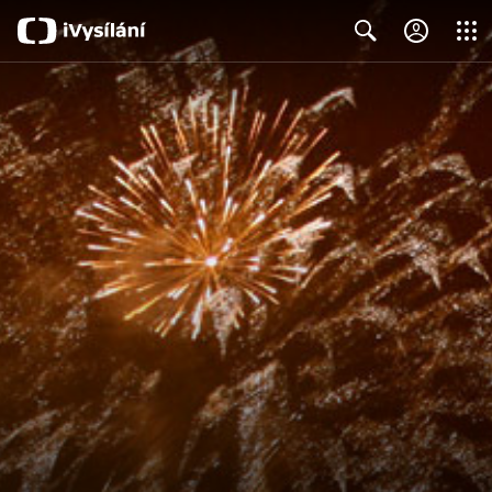
Close
Search