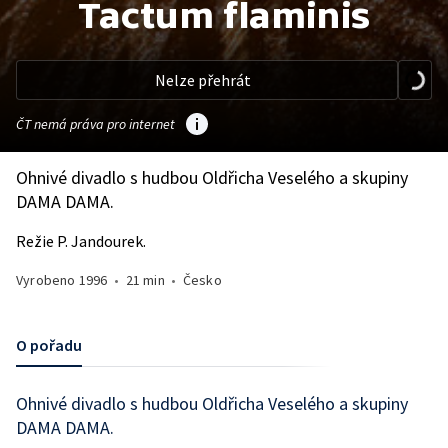
Tactum flaminis
Nelze přehrát
ČT nemá práva pro internet
Ohnivé divadlo s hudbou Oldřicha Veselého a skupiny
DAMA DAMA.
Režie P. Jandourek.
Vyrobeno
1996
•
21 min
•
Česko
O pořadu
Ohnivé divadlo s hudbou Oldřicha Veselého a skupiny
DAMA DAMA.