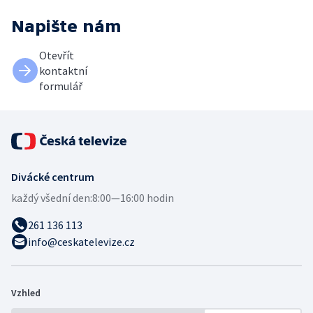
Napište nám
Otevřít
kontaktní
formulář
Divácké centrum
každý všední den:
8:00—16:00 hodin
261 136 113
info@ceskatelevize.cz
Vzhled