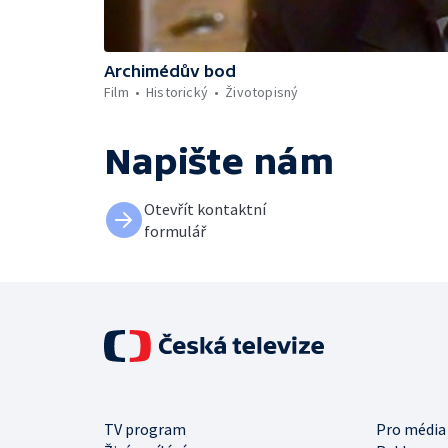
Archimédův bod
Film
Historický
Životopisný
Napište nám
Otevřít kontaktní
formulář
TV program
Pro média