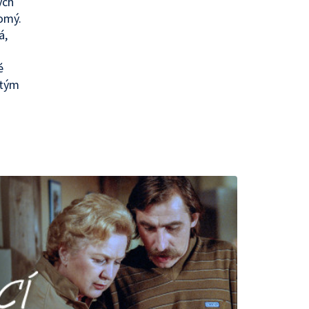
ých
komý.
á,
é
itým