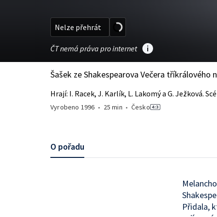
Nelze přehrát
ČT nemá práva pro internet
Šašek ze Shakespearova Večera tříkrálového na
Hrají: I. Racek, J. Karlík, L. Lakomý a G. Ježková. Scé
Vyrobeno
1996
•
25 min
•
Česko
O pořadu
Melanchol
Shakespea
Přidala, 