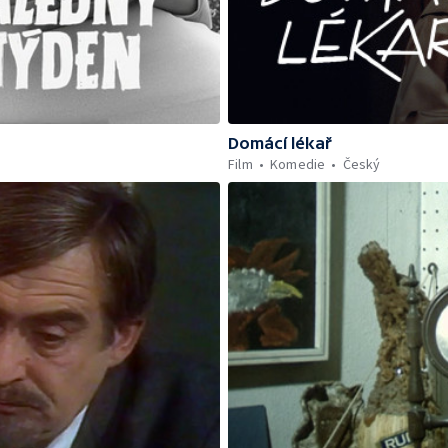
Domácí lékař
Film
Komedie
Český