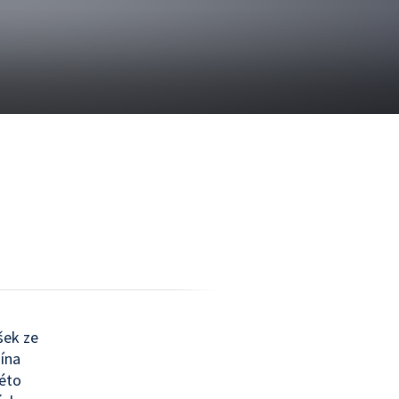
šek ze
nína
této