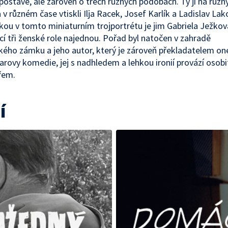
postavě, ale zároveň o třech různých podobách. Ty jí na různ
a v různém čase vtiskli Ilja Racek, Josef Karlík a Ladislav La
kou v tomto miniaturním trojportrétu je jim Gabriela Ježkov
ící tři ženské role najednou. Pořad byl natočen v zahradě
kého zámku a jeho autor, který je zároveň překladatelem on
rovy komedie, jej s nadhledem a lehkou ironií provází osob
řem.
í