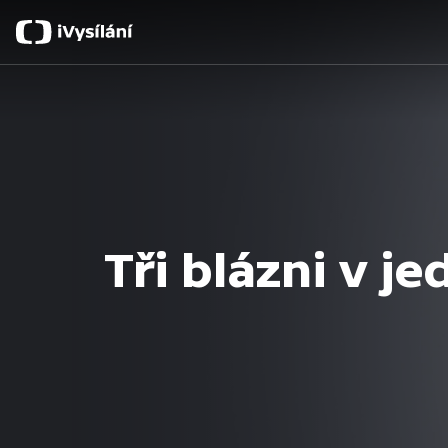
Tři blázni v j