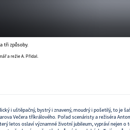
 tři způsoby.
nář a režie A. Přidal.
ický i uštěpačný, bystrý i znavený, moudrý i pošetilý, to je ša
rova Večera tříkrálového. Pořad scenáristy a režiséra Anto
který letos oslaví významné životní jubileum, vypráví nejen o 