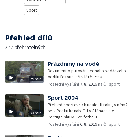
Sport
Přehled dílů
377 přehratelných
Prázdniny na vodě
Dokument o putování jednoho vodáckého
oddílu řekou Ohří v létě 1990
29 min
Poslední vysílání
7. 8. 2026
na ČT sport
Sport 2004
Přehled sportovních událostí roku, v němž
se v Řecku konaly OH v Aténách a v
93 min
Portugalsku ME ve fotbalu
Poslední vysílání
6. 8. 2026
na ČT sport