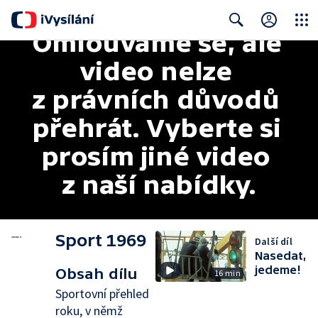
Omlouváme se, ale 
Close
Search
video nelze 
z právních důvodů 
přehrát. Vyberte si 
prosím jiné video 
z naší nabídky.
Sport 1969
Další díl
Nasedat,
jedeme!
Obsah dílu
16 min
Sportovní přehled
roku, v němž