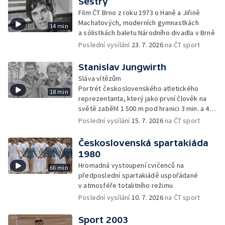
Sestry
Film ČT Brno z roku 1973 o Haně a Jiřině
Machatových, moderních gymnastkách
14 min
a sólistkách baletu Národního divadla v Brně
Poslední vysílání
23. 7. 2026
na ČT sport
Stanislav Jungwirth
Sláva vítězům
Portrét československého atletického
18 min
reprezentanta, který jako první člověk na
světě zaběhl 1 500 m pod hranici 3 min. a 40
s
Poslední vysílání
15. 7. 2026
na ČT sport
Československá spartakiáda
1980
Hromadná vystoupení cvičenců na
66 min
předposlední spartakiádě uspořádané
v atmosféře totalitního režimu
Poslední vysílání
10. 7. 2026
na ČT sport
Sport 2003