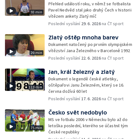
Přehled událostí roku, v němž se fotbalista
Pavel Nedvěd stal jako druhý Čech v historii
93 min
vítězem ankety Zlatý míč
Poslední vysílání
29. 6. 2026
na ČT sport
Zlatý oštěp mnoha barev
Dokument natočený po prvním olympijském
vítězství Jana Železného v Barceloně 1992
20 min
Poslední vysílání
22. 6. 2026
na ČT sport
Jan, král železný a zlatý
Dokument o legendě české atletiky,
oštěpařovi Janu Železném, který se 16.
119 min
června dožívá 60 let
Poslední vysílání
17. 6. 2026
na ČT sport
Česko svět nedobylo
MS ve fotbalu 2006 v Německu bylo až do
letoška poslední, kterého se účastnil tým
75 min
České republiky