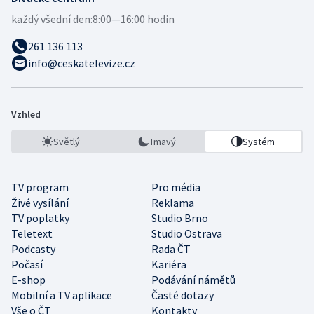
každý všední den:
8:00—16:00 hodin
261 136 113
info@ceskatelevize.cz
Vzhled
Světlý
Tmavý
Systém
TV program
Pro média
Živé vysílání
Reklama
TV poplatky
Studio Brno
Teletext
Studio Ostrava
Podcasty
Rada ČT
Počasí
Kariéra
E-shop
Podávání námětů
Mobilní a TV aplikace
Časté dotazy
Vše o ČT
Kontakty