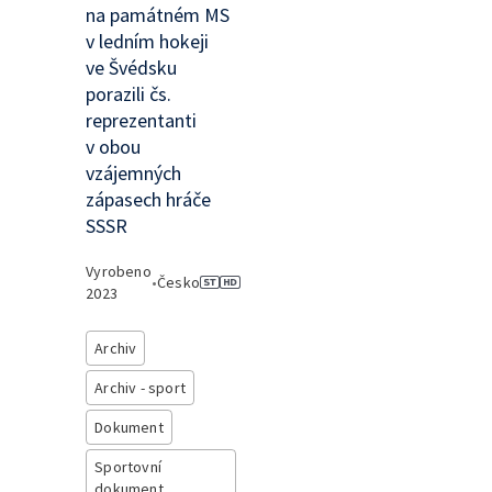
na památném MS
v ledním hokeji
ve Švédsku
porazili čs.
reprezentanti
v obou
vzájemných
zápasech hráče
SSSR
Vyrobeno
•
Česko
2023
Archiv
Archiv - sport
Dokument
Sportovní
dokument