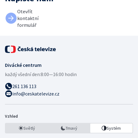
Otevřít
kontaktní
formulář
Divácké centrum
každý všední den:
8:00—16:00 hodin
261 136 113
info@ceskatelevize.cz
Vzhled
Světlý
Tmavý
Systém