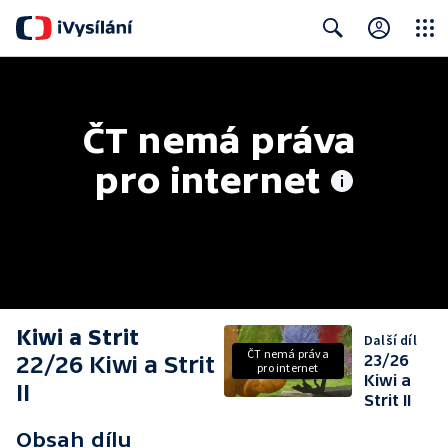
Close
Search
ČT nemá práva 
pro internet
Kiwi a Strit
Další díl
ČT nemá práva
22/26 Kiwi a Strit
23/26
pro internet
Kiwi a
II
Strit II
Obsah dílu