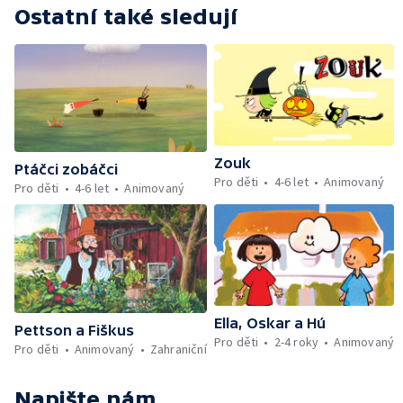
Ostatní také sledují
Zouk
Ptáčci zobáčci
Pro děti
4-6 let
Animovaný
Pro děti
4-6 let
Animovaný
Ella, Oskar a Hú
Pettson a Fiškus
Pro děti
2-4 roky
Animovaný
Pro děti
Animovaný
Zahraniční
Napište nám