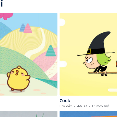
í
Zouk
Pro děti
4-6 let
Animovaný