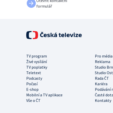
Otevřít kontaktní
formulář
TV program
Pro média
Živé vysílání
Reklama
TV poplatky
Studio Br
Teletext
Studio Os
Podcasty
Rada ČT
Počasí
Kariéra
E-shop
Podávání 
Mobilní a TV aplikace
Časté dot
Vše o ČT
Kontakty