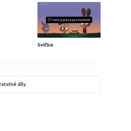
ČT nemá práva pro internet
Svíčka
telné díly.