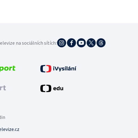
elevize na sociálních sítích:
din
levize.cz