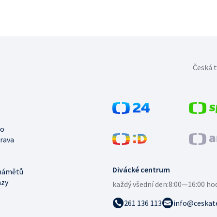
Česká t
no
trava
Divácké centrum
námětů
azy
každý všední den:
8:00—16:00 ho
261 136 113
info@ceskate