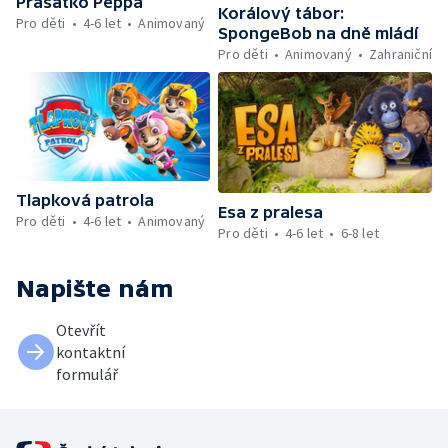
Prasátko Peppa
Korálový tábor:
Pro děti
4-6 let
Animovaný
SpongeBob na dně mládí
Pro děti
Animovaný
Zahraniční
Tlapková patrola
Esa z pralesa
Pro děti
4-6 let
Animovaný
Pro děti
4-6 let
6-8 let
Napište nám
Otevřít
kontaktní
formulář