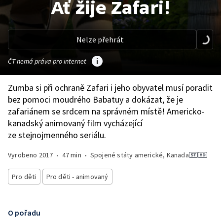
Ať žije Zafari!
Nelze přehrát
ČT nemá práva pro internet
Zumba si při ochraně Zafari i jeho obyvatel musí poradit
bez pomoci moudrého Babatuy a dokázat, že je
zafariánem se srdcem na správném místě! Americko-
kanadský animovaný film vycházející
ze stejnojmenného seriálu.
Vyrobeno
2017
•
47 min
•
Spojené státy americké, Kanada
Pro děti
Pro děti - animovaný
O pořadu