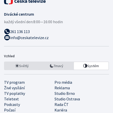
Divácké centrum
každý všední den:
8:00—16:00 hodin
261 136 113
info@ceskatelevize.cz
Vzhled
Světlý
Tmavý
Systém
TV program
Pro média
Živé vysílání
Reklama
TV poplatky
Studio Brno
Teletext
Studio Ostrava
Podcasty
Rada ČT
Počasí
Kariéra