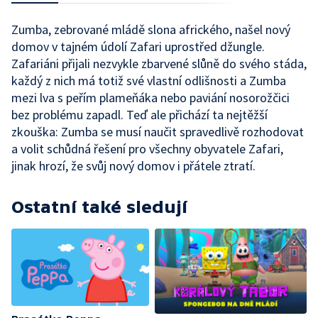
Zumba, zebrované mládě slona afrického, našel nový
domov v tajném údolí Zafari uprostřed džungle.
Zafariáni přijali nezvykle zbarvené slůně do svého stáda,
každý z nich má totiž své vlastní odlišnosti a Zumba
mezi lva s peřím plameňáka nebo paviání nosorožčici
bez problému zapadl. Teď ale přichází ta nejtěžší
zkouška: Zumba se musí naučit spravedlivě rozhodovat
a volit schůdná řešení pro všechny obyvatele Zafari,
jinak hrozí, že svůj nový domov i přátele ztratí.
Ostatní také sledují