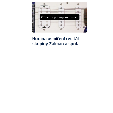
ČT nemá práva pro internet
Hodina usmíření recitál
skupiny Žalman a spol.