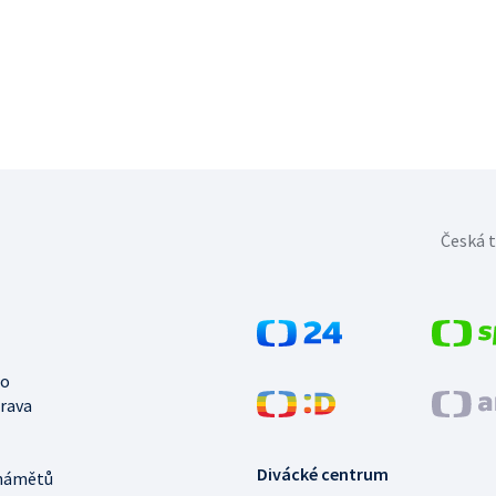
Česká t
no
trava
Divácké centrum
námětů