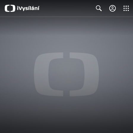
Close
Search