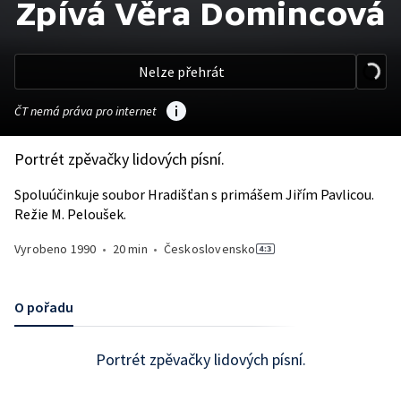
Zpívá Věra Domincová
Nelze přehrát
ČT nemá práva pro internet
Portrét zpěvačky lidových písní.
Spoluúčinkuje soubor Hradišťan s primášem Jiřím Pavlicou.
Režie M. Peloušek.
Vyrobeno
1990
•
20 min
•
Československo
O pořadu
Portrét zpěvačky lidových písní.