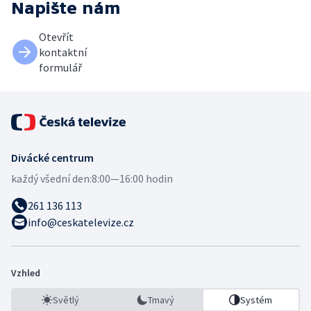
Napište nám
Otevřít
kontaktní
formulář
Divácké centrum
každý všední den:
8:00—16:00 hodin
261 136 113
info@ceskatelevize.cz
Vzhled
Světlý
Tmavý
Systém