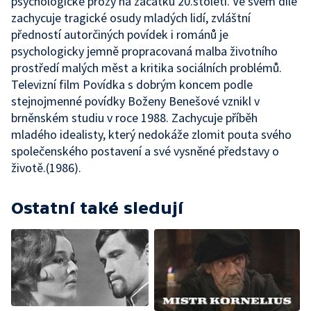
psychologické prózy na začátku 20.století. Ve svém díle
zachycuje tragické osudy mladých lidí, zvláštní
předností autorčiných povídek i románů je
psychologicky jemně propracovaná malba životního
prostředí malých měst a kritika sociálních problémů.
Televizní film Povídka s dobrým koncem podle
stejnojmenné povídky Boženy Benešové vznikl v
brněnském studiu v roce 1988. Zachycuje příběh
mladého idealisty, který nedokáže zlomit pouta svého
společenského postavení a své vysněné představy o
životě.(1986).
Ostatní také sledují