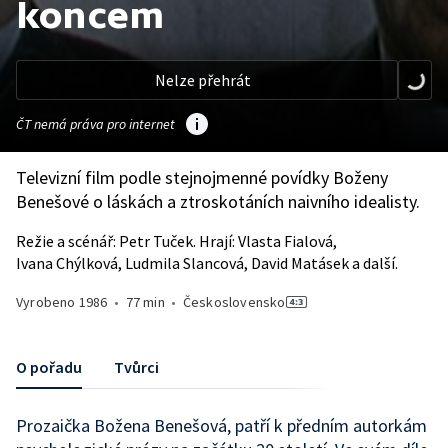
koncem
Nelze přehrát
ČT nemá práva pro internet
Televizní film podle stejnojmenné povídky Boženy
Benešové o láskách a ztroskotáních naivního idealisty.
Režie a scénář: Petr Tuček. Hrají: Vlasta Fialová,
Ivana Chýlková, Ludmila Slancová, David Matásek a další.
Vyrobeno
1986
•
77 min
•
Československo
O pořadu
Tvůrci
Prozaička Božena Benešová, patří k předním autorkám