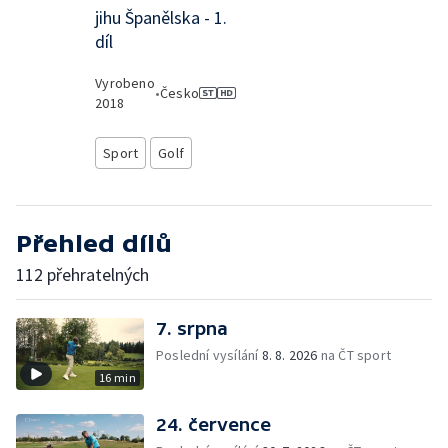
jihu Španělska - 1.
díl
Vyrobeno
•
Česko
2018
Sport
Golf
Přehled dílů
112 přehratelných
7. srpna
Poslední vysílání
8. 8. 2026
na ČT sport
16 min
24. července