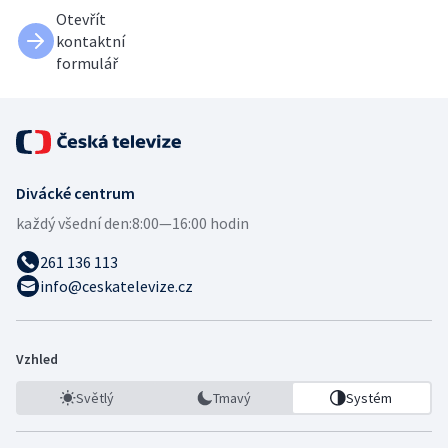
Otevřít
kontaktní
formulář
Divácké centrum
každý všední den:
8:00—16:00 hodin
261 136 113
info@ceskatelevize.cz
Vzhled
Světlý
Tmavý
Systém