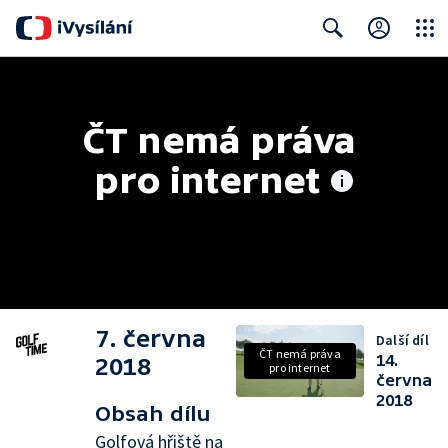
Close
Search
ČT nemá práva 
pro internet
7. června
Další díl
ČT nemá práva
14.
2018
pro internet
června
2018
Obsah dílu
Golfová hřiště na