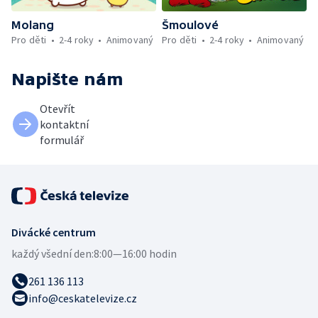
Molang
Šmoulové
Pro děti
2-4 roky
Animovaný
Pro děti
2-4 roky
Animovaný
Napište nám
Otevřít
kontaktní
formulář
Divácké centrum
každý všední den:
8:00—16:00 hodin
261 136 113
info@ceskatelevize.cz