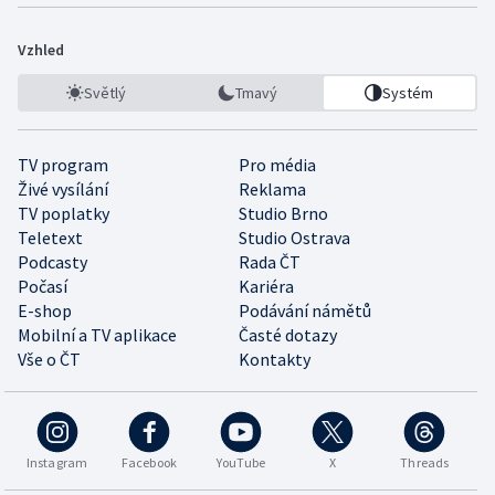
Vzhled
Světlý
Tmavý
Systém
TV program
Pro média
Živé vysílání
Reklama
TV poplatky
Studio Brno
Teletext
Studio Ostrava
Podcasty
Rada ČT
Počasí
Kariéra
E-shop
Podávání námětů
Mobilní a TV aplikace
Časté dotazy
Vše o ČT
Kontakty
Instagram
Facebook
YouTube
X
Threads