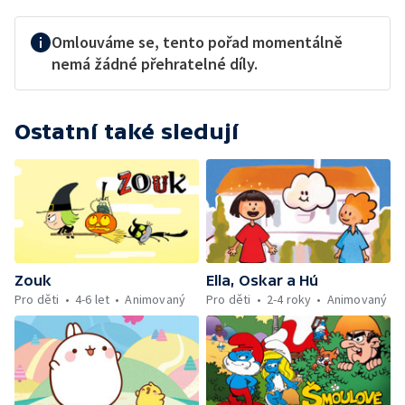
Omlouváme se, tento pořad momentálně
nemá žádné přehratelné díly.
Ostatní také sledují
Zouk
Ella, Oskar a Hú
Pro děti
4-6 let
Animovaný
Pro děti
2-4 roky
Animovaný