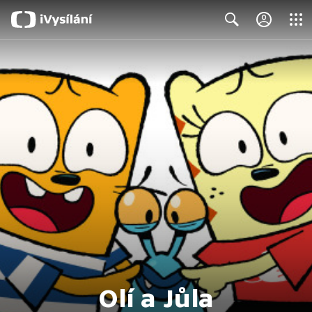
Close
Search
Olí a Jůla