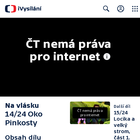
Close
Search
ČT nemá práva 
pro internet
Na vlásku
Další díl
ČT nemá práva
14/24 Oko
15/24
pro internet
Locika a
Pinkosty
velký
strom,
Obsah dílu
část 1.