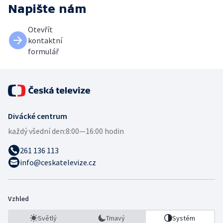
Napište nám
Otevřít
kontaktní
formulář
Divácké centrum
každý všední den:
8:00—16:00 hodin
261 136 113
info@ceskatelevize.cz
Vzhled
Světlý
Tmavý
Systém