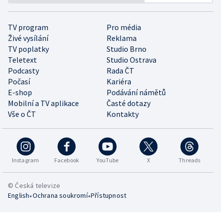
TV program
Pro média
Živé vysílání
Reklama
TV poplatky
Studio Brno
Teletext
Studio Ostrava
Podcasty
Rada ČT
Počasí
Kariéra
E-shop
Podávání námětů
Mobilní a TV aplikace
Časté dotazy
Vše o ČT
Kontakty
Instagram
Facebook
YouTube
X
Threads
© Česká televize
•
•
English
Ochrana soukromí
Přístupnost