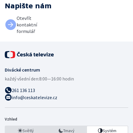
Napište nám
Otevřít
kontaktní
formulář
Divácké centrum
každý všední den:
8:00—16:00 hodin
261 136 113
info@ceskatelevize.cz
Vzhled
Světlý
Tmavý
Systém