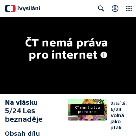
Close
Search
ČT nemá práva 
pro internet
Na vlásku
Další díl
ČT nemá práva
5/24 Les
6/24
pro internet
Volná
beznaděje
jako
pták
Obsah dílu