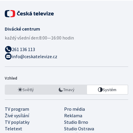
Divácké centrum
každý všední den:
8:00—16:00 hodin
261 136 113
info@ceskatelevize.cz
Vzhled
Světlý
Tmavý
Systém
TV program
Pro média
Živé vysílání
Reklama
TV poplatky
Studio Brno
Teletext
Studio Ostrava