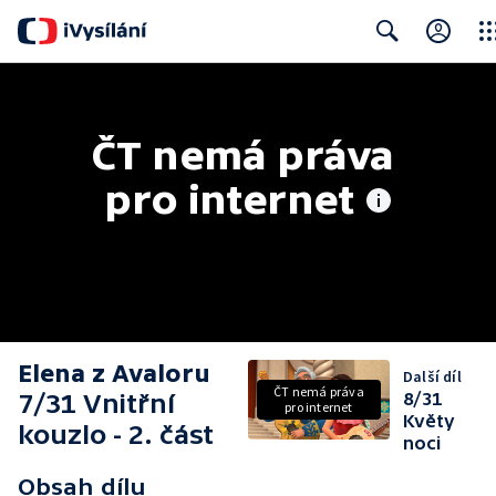
Clos
Search
ČT nemá práva 
pro internet
Elena z Avaloru
Další díl
ČT nemá práva
7/31 Vnitřní
8/31
pro internet
Květy
kouzlo - 2. část
noci
Obsah dílu