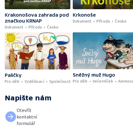
Krkonoše
Krakonošova zahrada pod
značkou KRNAP
Dokument
Příroda
Česko
Dokument
Příroda
Česko
Sněžný muž Hugo
Paličky
Pro děti
Večerníček
Animov
Pro děti
Vzdělávací
Společnost
Napište nám
Otevřít
kontaktní
formulář