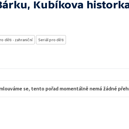
Bárku, Kubíkova histork
ro děti - zahraniční
Seriál pro děti
mlouváme se, tento pořad momentálně nemá žádné přehra