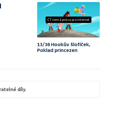
a
ČT nemá práva pro internet
13/36 Hookův šlofíček,
Poklad princezen
telné díly.