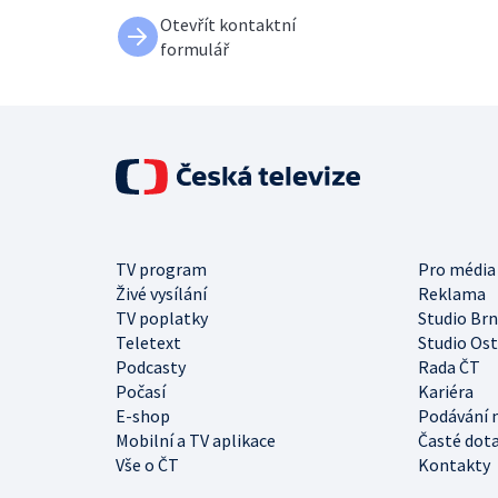
Otevřít kontaktní
formulář
TV program
Pro média
Živé vysílání
Reklama
TV poplatky
Studio Br
Teletext
Studio Os
Podcasty
Rada ČT
Počasí
Kariéra
E-shop
Podávání 
Mobilní a TV aplikace
Časté dot
Vše o ČT
Kontakty