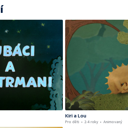
í
Kiri a Lou
Pro děti
2-4 roky
Animovaný