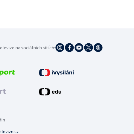
elevize na sociálních sítích:
din
levize.cz