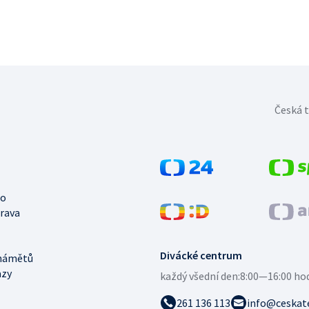
Česká t
no
trava
Divácké centrum
námětů
azy
každý všední den:
8:00—16:00 ho
261 136 113
info@ceskate