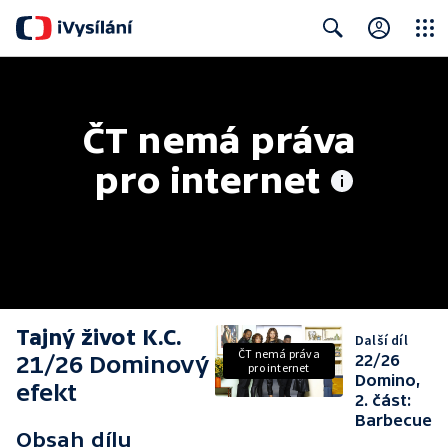
Close
Search
ČT nemá práva 
pro internet
Tajný život K.C.
Další díl
ČT nemá práva
21/26 Dominový
22/26
pro internet
Domino,
efekt
2. část:
Barbecue
Obsah dílu