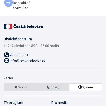
kontaktní
formulář
Divácké centrum
každý všední den:
8:00—16:00 hodin
261 136 113
info@ceskatelevize.cz
Vzhled
Světlý
Tmavý
Systém
TV program
Pro média