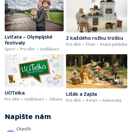
Lvíčata – Olympijské
Z každého rožku trošku
festivaly
Pro děti
Čtení
Hraná pohádka
Sport
Pro děti
Vzdělávací
UčíTelka
Lišák a Zajda
Pro děti
Vzdělávací
Zábava
Pro děti
4-6 let
Animovaný
Napište nám
Otevřít