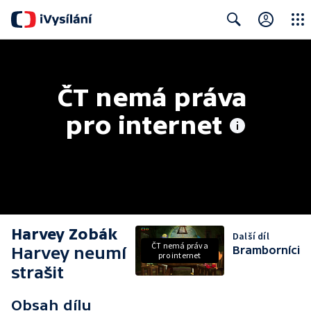
Close
Search
ČT nemá práva 
pro internet
Harvey Zobák
Další díl
ČT nemá práva
Harvey neumí
Bramborníci
pro internet
strašit
Obsah dílu