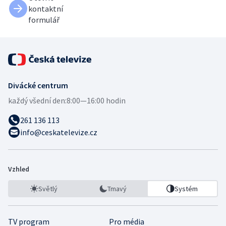
kontaktní
formulář
Divácké centrum
každý všední den:
8:00—16:00 hodin
261 136 113
info@ceskatelevize.cz
Vzhled
Světlý
Tmavý
Systém
TV program
Pro média