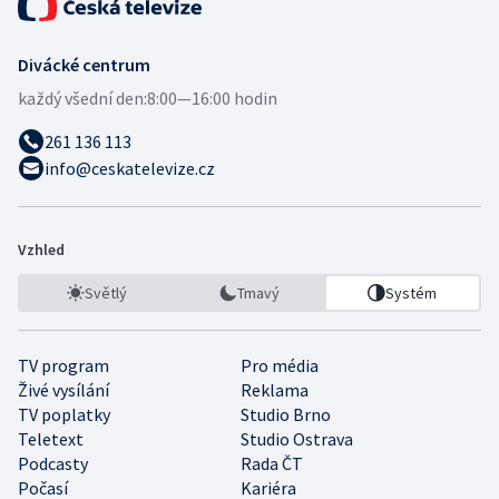
Divácké centrum
každý všední den:
8:00—16:00 hodin
261 136 113
info@ceskatelevize.cz
Vzhled
Světlý
Tmavý
Systém
TV program
Pro média
Živé vysílání
Reklama
TV poplatky
Studio Brno
Teletext
Studio Ostrava
Podcasty
Rada ČT
Počasí
Kariéra