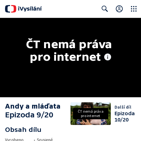
Close
Search
ČT nemá práva 
pro internet
Andy a mláďata
Další díl
ČT nemá práva
Epizoda 9/20
Epizoda
pro internet
10/20
Obsah dílu
Vyrobeno
•
Spojené