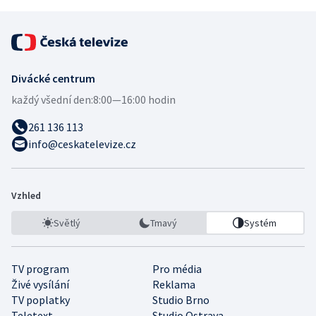
Divácké centrum
každý všední den:
8:00—16:00 hodin
261 136 113
info@ceskatelevize.cz
Vzhled
Světlý
Tmavý
Systém
TV program
Pro média
Živé vysílání
Reklama
TV poplatky
Studio Brno
Teletext
Studio Ostrava