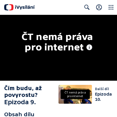
Close
Search
ČT nemá práva 
pro internet
Čím budu, až
Další díl
ČT nemá práva
povyrostu?
Epizoda
pro internet
10.
Epizoda 9.
Obsah dílu