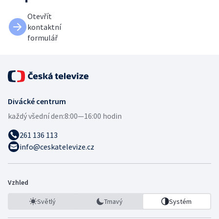
Otevřít
kontaktní
formulář
Divácké centrum
každý všední den:
8:00—16:00 hodin
261 136 113
info@ceskatelevize.cz
Vzhled
Světlý
Tmavý
Systém