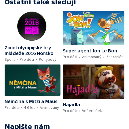
Ostatní také sledují
Zimní olympijské hry
Super agent Jon Le Bon
mládeže 2016 Norsko
Pro děti
Animovaný
Zahraniční
Sport
Pro děti
Pohybový
Němčina s Mitzi a Maus
Hajadla
Pro děti
4-6 let
Animovaný
Pro děti
Večerníček
Napište nám