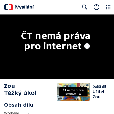
Close
Search
ČT nemá práva 
pro internet
Zou
Další díl
ČT nemá práva
Těžký úkol
Učitel
pro internet
Zou
Obsah dílu
Vyrobeno
•