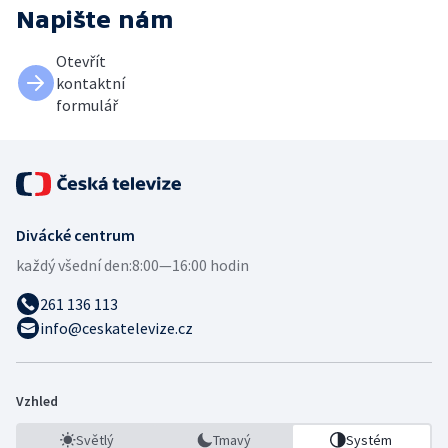
Napište nám
Otevřít
kontaktní
formulář
Divácké centrum
každý všední den:
8:00—16:00 hodin
261 136 113
info@ceskatelevize.cz
Vzhled
Světlý
Tmavý
Systém