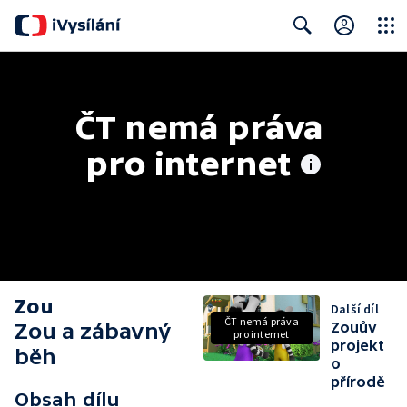
Close
Search
ČT nemá práva 
pro internet
Zou
Další díl
ČT nemá práva
Zou a zábavný
Zouův
pro internet
projekt
běh
o
přírodě
Obsah dílu