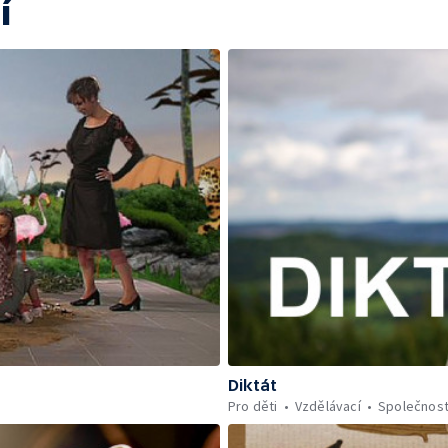
í
Diktát
Pro děti
Vzdělávací
Společnos