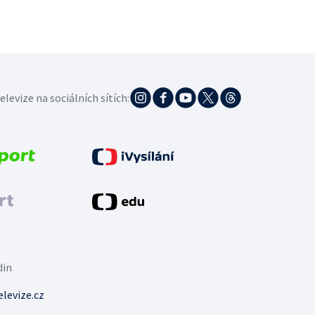
elevize na sociálních sítích:
din
levize.cz