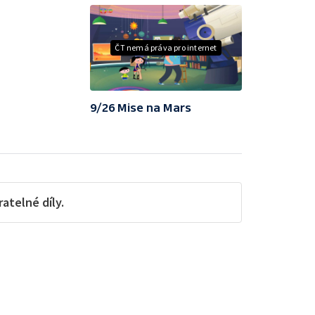
ČT nemá práva pro internet
9/26 Mise na Mars
telné díly.