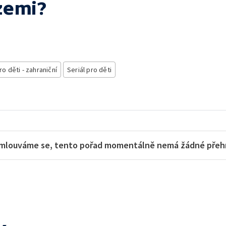
 zemi?
ro děti - zahraniční
Seriál pro děti
mlouváme se, tento pořad momentálně nemá žádné přehra