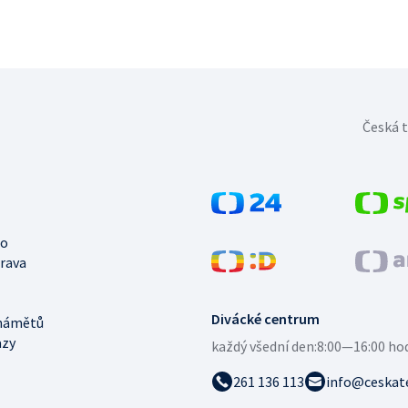
Česká t
no
trava
Divácké centrum
námětů
azy
každý všední den:
8:00—16:00 ho
261 136 113
info@ceskate