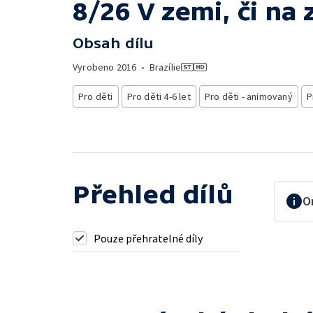
8/26 V zemi, či na
Obsah dílu
Vyrobeno
2016
•
Brazílie
Pro děti
Pro děti 4-6 let
Pro děti - animovaný
P
Přehled dílů
O
Pouze přehratelné díly