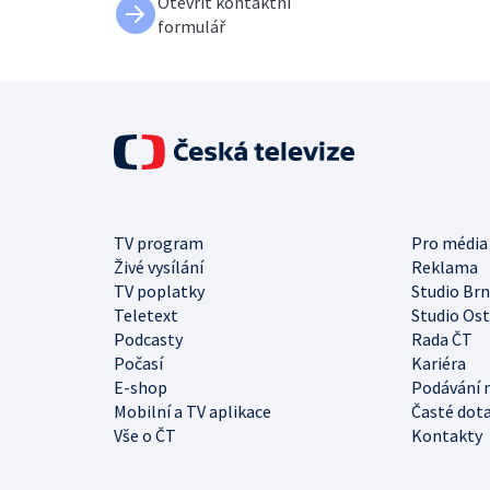
Otevřít kontaktní
formulář
TV program
Pro média
Živé vysílání
Reklama
TV poplatky
Studio Br
Teletext
Studio Os
Podcasty
Rada ČT
Počasí
Kariéra
E-shop
Podávání 
Mobilní a TV aplikace
Časté dot
Vše o ČT
Kontakty