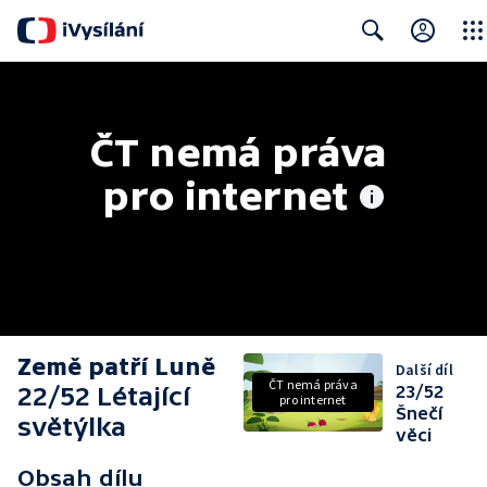
Close
Search
ČT nemá práva 
pro internet
Země patří Luně
Další díl
ČT nemá práva
22/52 Létající
23/52
pro internet
Šnečí
světýlka
věci
Obsah dílu