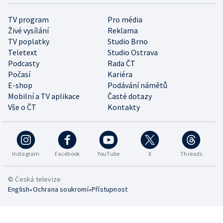
TV program
Pro média
Živé vysílání
Reklama
TV poplatky
Studio Brno
Teletext
Studio Ostrava
Podcasty
Rada ČT
Počasí
Kariéra
E-shop
Podávání námětů
Mobilní a TV aplikace
Časté dotazy
Vše o ČT
Kontakty
Instagram
Facebook
YouTube
X
Threads
© Česká televize
•
•
English
Ochrana soukromí
Přístupnost