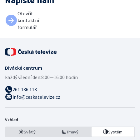
Napište nám
Otevřít
kontaktní
formulář
Divácké centrum
každý všední den:
8:00—16:00 hodin
261 136 113
info@ceskatelevize.cz
Vzhled
Světlý
Tmavý
Systém