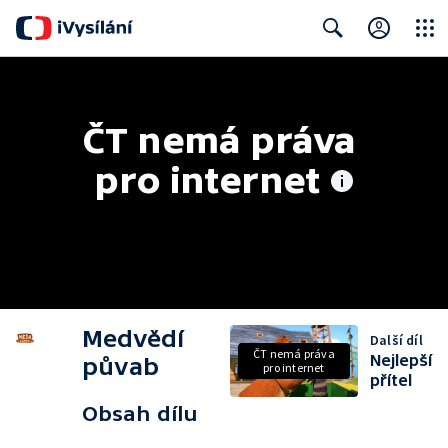
Close
Search
ČT nemá práva 
pro internet
Medvědí
Další díl
ČT nemá práva
Nejlepší
půvab
pro internet
přítel
Obsah dílu