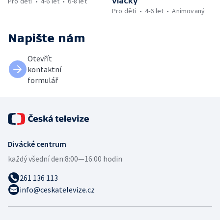
vláčky
Pro děti
4-6 let
6-8 let
Pro děti
4-6 let
Animovaný
Napište nám
Otevřít
kontaktní
formulář
Divácké centrum
každý všední den:
8:00—16:00 hodin
261 136 113
info@ceskatelevize.cz