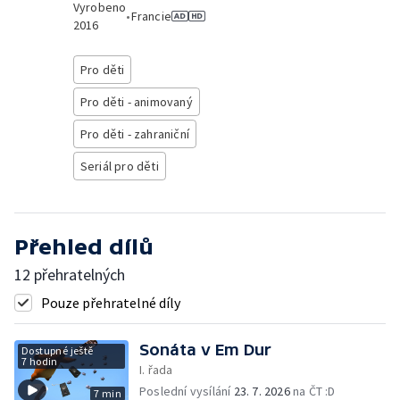
Vyrobeno
•
Francie
2016
Pro děti
Pro děti - animovaný
Pro děti - zahraniční
Seriál pro děti
Přehled dílů
12 přehratelných
Pouze přehratelné díly
Sonáta v Em Dur
Dostupné ještě
7 hodin
I. řada
Poslední vysílání
23. 7. 2026
na ČT :D
7 min