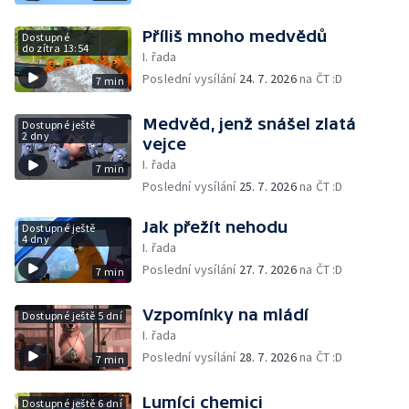
Příliš mnoho medvědů
Dostupné
do zítra 13:54
I. řada
Poslední vysílání
24. 7. 2026
na ČT :D
7 min
Medvěd, jenž snášel zlatá
Dostupné ještě
2 dny
vejce
I. řada
7 min
Poslední vysílání
25. 7. 2026
na ČT :D
Jak přežít nehodu
Dostupné ještě
4 dny
I. řada
Poslední vysílání
27. 7. 2026
na ČT :D
7 min
Vzpomínky na mládí
Dostupné ještě 5 dní
I. řada
Poslední vysílání
28. 7. 2026
na ČT :D
7 min
Lumíci chemici
Dostupné ještě 6 dní