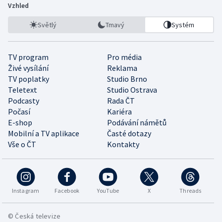
Vzhled
Světlý
Tmavý
Systém
TV program
Pro média
Živé vysílání
Reklama
TV poplatky
Studio Brno
Teletext
Studio Ostrava
Podcasty
Rada ČT
Počasí
Kariéra
E-shop
Podávání námětů
Mobilní a TV aplikace
Časté dotazy
Vše o ČT
Kontakty
Instagram
Facebook
YouTube
X
Threads
© Česká televize