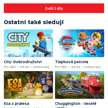
Další 2 díly
Ostatní také sledují
City: Dobrodružství
Tlapková patrola
Pro děti
4-6 let
Animovaný
Pro děti
4-6 let
Animovaný
Esa z pralesa
Chuggington - Veselé