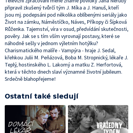
Televizní zpracování méně známé povídky Jana Nerudy
připravil zkušený tvůrčí tým J. Míka a J. Hanuš, kteří
jsou mj. podepsáni pod několika oblíbenými seriály jako
Život na zámku, Náměstíčko, Náves, Příkopy či Šípková
Růženka. Tajemství, víra v osud, předvídání skutečnosti,
pověry. Jak se s tím vším vyrovnají postavy, které se
náhodně sešly v jednom výletním hotýlku?
Charismatického malíře - Vampýra - hraje J. Sedal,
křehkou Julii M. Peňázová, Boba M. Stropnický, lékaře J.
Teplý, hostinského L. Lakomý a matku Z. Herfortová,
která v těchto dnech slaví významné životní jubileum.
Srdečně blahopřejeme!
Ostatní také sledují