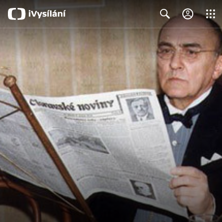
Close
Search