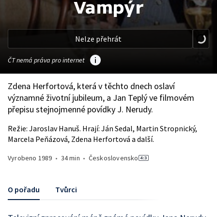
Vampýr
Nelze přehrát
ČT nemá práva pro internet
Zdena Herfortová, která v těchto dnech oslaví
významné životní jubileum, a Jan Teplý ve filmovém
přepisu stejnojmenné povídky J. Nerudy.
Režie: Jaroslav Hanuš. Hrají: Ján Sedal, Martin Stropnický,
Marcela Peňázová, Zdena Herfortová a další.
Vyrobeno
1989
•
34 min
•
Československo
O pořadu
Tvůrci