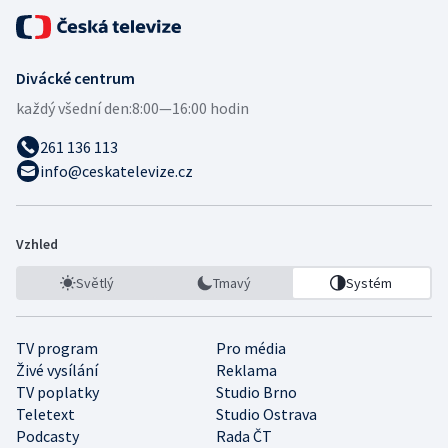
Divácké centrum
každý všední den:
8:00—16:00 hodin
261 136 113
info@ceskatelevize.cz
Vzhled
Světlý
Tmavý
Systém
TV program
Pro média
Živé vysílání
Reklama
TV poplatky
Studio Brno
Teletext
Studio Ostrava
Podcasty
Rada ČT