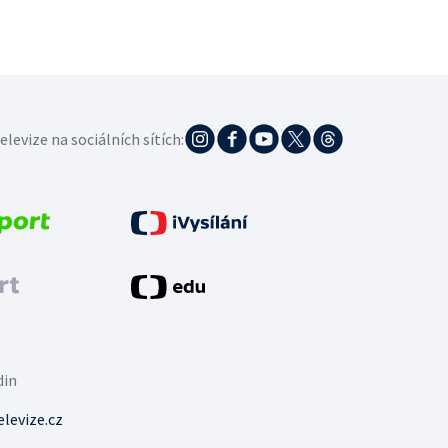
elevize na sociálních sítích:
din
levize.cz