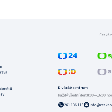
Česká t
no
trava
Divácké centrum
námětů
azy
každý všední den:
8:00—16:00 ho
261 136 113
info@ceskate