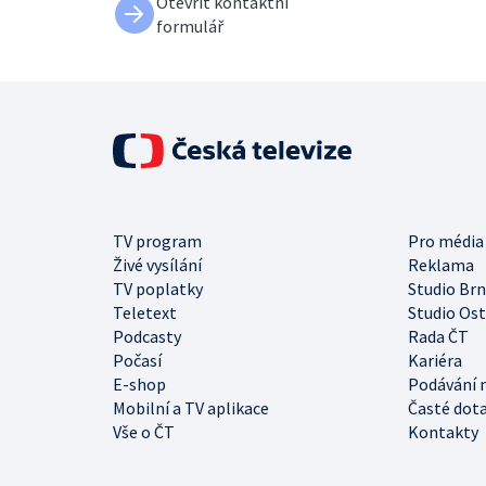
Otevřít kontaktní
formulář
TV program
Pro média
Živé vysílání
Reklama
TV poplatky
Studio Br
Teletext
Studio Os
Podcasty
Rada ČT
Počasí
Kariéra
E-shop
Podávání 
Mobilní a TV aplikace
Časté dot
Vše o ČT
Kontakty