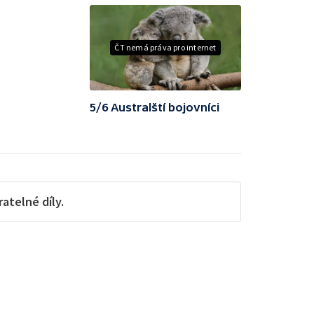
ČT nemá práva pro internet
5/6 Australští bojovníci
telné díly.