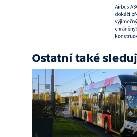
Airbus A3
dokáží př
výjimečný
chráněny?
konstruo
Ostatní také sleduj