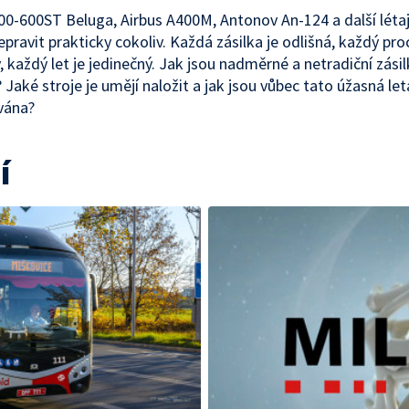
00-600ST Beluga, Airbus A400M, Antonov An-124 a další létají
epravit prakticky cokoliv. Každá zásilka je odlišná, každý pro
, každý let je jedinečný. Jak jsou nadměrné a netradiční zásil
 Jaké stroje je umějí naložit a jak jsou vůbec tato úžasná let
vána?
í