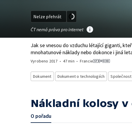
Nelze přehrát
ČT nemá práva pro internet
Jak se vnesou do vzduchu létající giganti, kteř
mnohatunové náklady nebo dokonce i jiná let
Vyrobeno
2017
•
47 min
•
Francie
Dokument
Dokument o technologiích
Společnost
Nákladní kolosy v
O pořadu