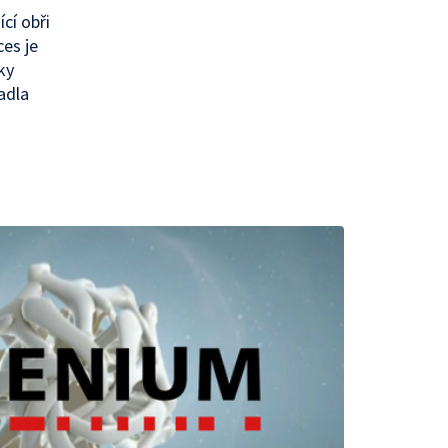
cí obři
ces je
ky
adla