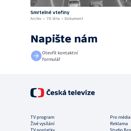
Smrtelné vteřiny
Archiv
70. léta
Dokument
Napište nám
Otevřít kontaktní
formulář
TV program
Pro média
Živé vysílání
Reklama
TV poplatky
Studio Br