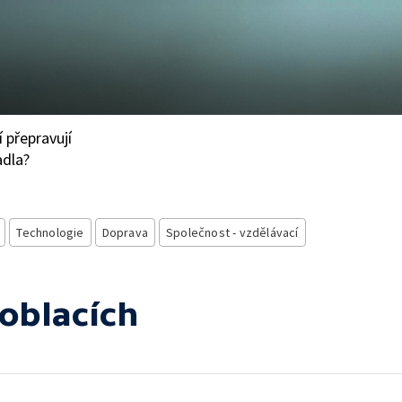
í přepravují
adla?
Technologie
Doprava
Společnost - vzdělávací
 oblacích