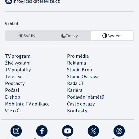
info@ceskatelevize.cz
Vzhled
Světlý
Tmavý
Systém
TV program
Pro média
Živé vysílání
Reklama
TV poplatky
Studio Brno
Teletext
Studio Ostrava
Podcasty
Rada ČT
Počasí
Kariéra
E-shop
Podávání námětů
Mobilní a TV aplikace
Časté dotazy
Vše o ČT
Kontakty