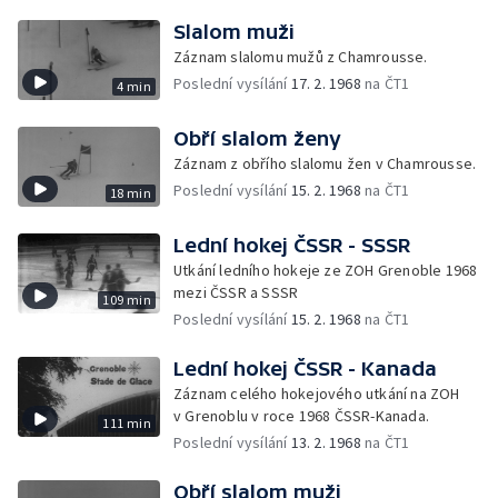
Slalom muži
Záznam slalomu mužů z Chamrousse.
Poslední vysílání
17. 2. 1968
na ČT1
4 min
Obří slalom ženy
Záznam z obřího slalomu žen v Chamrousse.
Poslední vysílání
15. 2. 1968
na ČT1
18 min
Lední hokej ČSSR - SSSR
Utkání ledního hokeje ze ZOH Grenoble 1968
mezi ČSSR a SSSR
109 min
Poslední vysílání
15. 2. 1968
na ČT1
Lední hokej ČSSR - Kanada
Záznam celého hokejového utkání na ZOH
v Grenoblu v roce 1968 ČSSR-Kanada.
111 min
Poslední vysílání
13. 2. 1968
na ČT1
Obří slalom muži