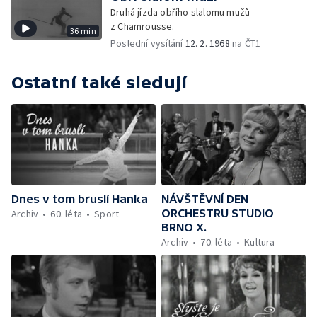
Druhá jízda obřího slalomu mužů
z Chamrousse.
36 min
Poslední vysílání
12. 2. 1968
na ČT1
Ostatní také sledují
Dnes v tom bruslí Hanka
NÁVŠTĚVNÍ DEN
ORCHESTRU STUDIO
Archiv
60. léta
Sport
BRNO X.
Archiv
70. léta
Kultura