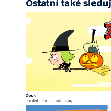
Ostatní také sleduj
Zouk
Pro děti
4-6 let
Animovaný