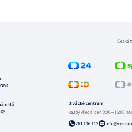
Česká t
no
trava
Divácké centrum
námětů
azy
každý všední den:
8:00—16:00 ho
261 136 113
info@ceskate