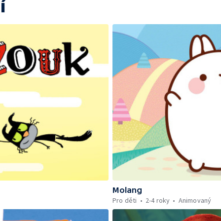
í
Molang
Pro děti
2-4 roky
Animovaný