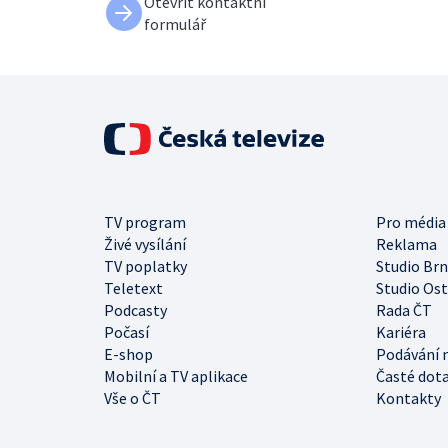
Otevřít kontaktní
formulář
TV program
Pro média
Živé vysílání
Reklama
TV poplatky
Studio Br
Teletext
Studio Os
Podcasty
Rada ČT
Počasí
Kariéra
E-shop
Podávání 
Mobilní a TV aplikace
Časté dot
Vše o ČT
Kontakty