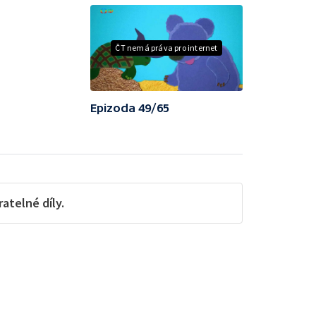
ČT nemá práva pro internet
Epizoda 49/65
telné díly.