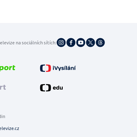
elevize na sociálních sítích:
din
levize.cz