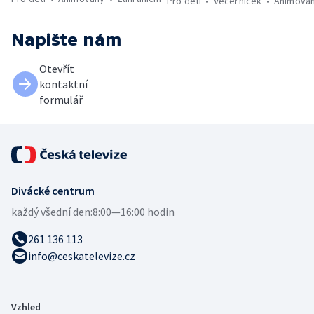
Pro děti
Večerníček
Animova
Napište nám
Otevřít
kontaktní
formulář
Divácké centrum
každý všední den:
8:00—16:00 hodin
261 136 113
info@ceskatelevize.cz
Vzhled