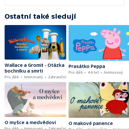
Ostatní také sledují
Wallace a Gromit - Otázka
Prasátko Peppa
bochníku a smrti
Pro děti
4-6 let
Animovaný
Pro děti
Animovaný
Zahraniční
O myšce a medvědovi
O makové panence
Pro děti
Animovaný
Zahraniční