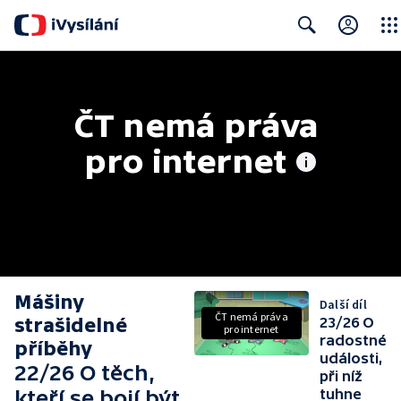
Close
Search
ČT nemá práva 
pro internet
Mášiny
Další díl
ČT nemá práva
strašidelné
23/26 O
pro internet
radostné
příběhy
události,
22/26 O těch,
při níž
kteří se bojí být
tuhne