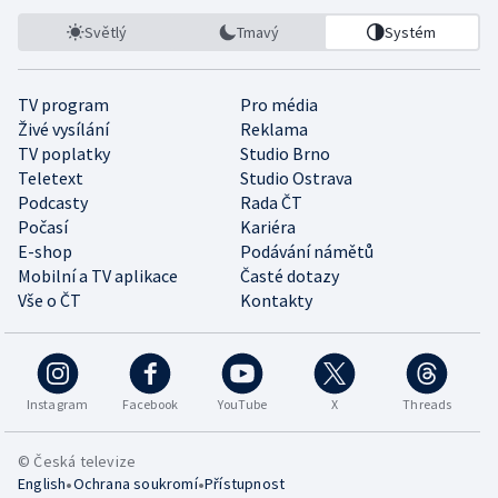
Světlý
Tmavý
Systém
TV program
Pro média
Živé vysílání
Reklama
TV poplatky
Studio Brno
Teletext
Studio Ostrava
Podcasty
Rada ČT
Počasí
Kariéra
E-shop
Podávání námětů
Mobilní a TV aplikace
Časté dotazy
Vše o ČT
Kontakty
Instagram
Facebook
YouTube
X
Threads
© Česká televize
•
•
English
Ochrana soukromí
Přístupnost