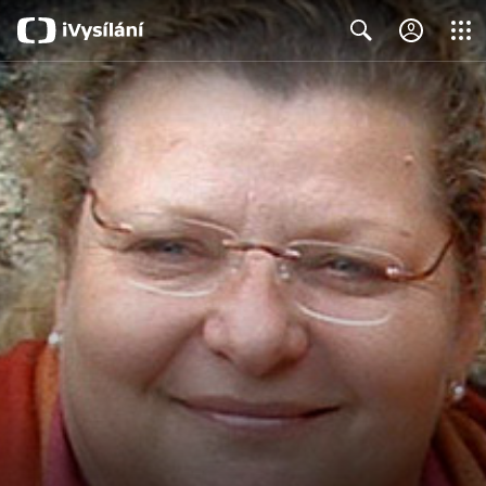
Close
Search