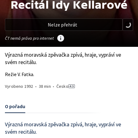
Recitál Idy Kellarové
Nelze přehrát
ČT nemá práva pro internet
Výrazná moravská zpěvačka zpívá, hraje, vypráví ve
svém recitálu.
Režie V. Fatka.
Vyrobeno
1992
•
38 min
•
Česko
O pořadu
Výrazná moravská zpěvačka zpívá, hraje, vypráví ve
svém recitálu.