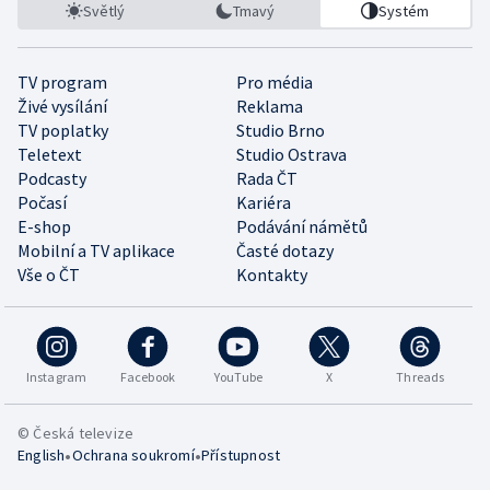
Světlý
Tmavý
Systém
TV program
Pro média
Živé vysílání
Reklama
TV poplatky
Studio Brno
Teletext
Studio Ostrava
Podcasty
Rada ČT
Počasí
Kariéra
E-shop
Podávání námětů
Mobilní a TV aplikace
Časté dotazy
Vše o ČT
Kontakty
Instagram
Facebook
YouTube
X
Threads
© Česká televize
•
•
English
Ochrana soukromí
Přístupnost