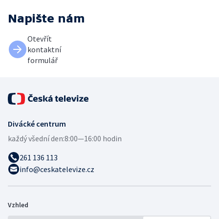
Napište nám
Otevřít
kontaktní
formulář
Divácké centrum
každý všední den:
8:00—16:00 hodin
261 136 113
info@ceskatelevize.cz
Vzhled