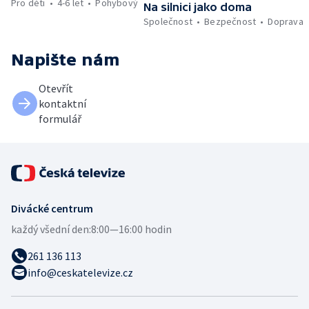
Pro děti
4-6 let
Pohybový
Na silnici jako doma
Společnost
Bezpečnost
Doprava
Napište nám
Otevřít
kontaktní
formulář
Divácké centrum
každý všední den:
8:00—16:00 hodin
261 136 113
info@ceskatelevize.cz