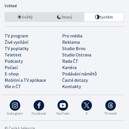
Vzhled
Světlý
Tmavý
Systém
TV program
Pro média
Živé vysílání
Reklama
TV poplatky
Studio Brno
Teletext
Studio Ostrava
Podcasty
Rada ČT
Počasí
Kariéra
E-shop
Podávání námětů
Mobilní a TV aplikace
Časté dotazy
Vše o ČT
Kontakty
Instagram
Facebook
YouTube
X
Threads
© Česká televize