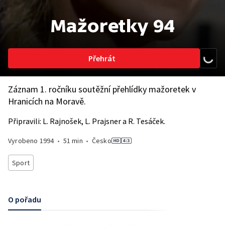
Mažoretky 94
Přehrát
Záznam 1. ročníku soutěžní přehlídky mažoretek v
Hranicích na Moravě.
Připravili: L. Rajnošek, L. Prajsner a R. Tesáček.
Vyrobeno
1994
•
51 min
•
Česko
Sport
O pořadu