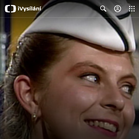
Close
Search