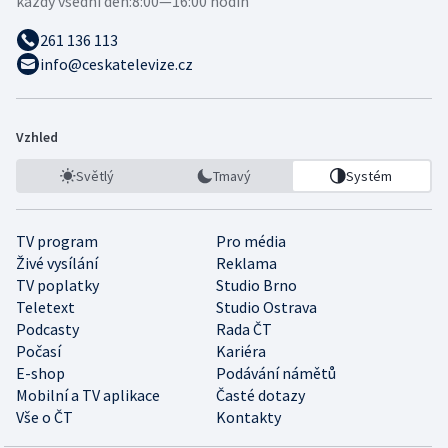
každý všední den:
8:00—16:00 hodin
261 136 113
info@ceskatelevize.cz
Vzhled
Světlý
Tmavý
Systém
TV program
Pro média
Živé vysílání
Reklama
TV poplatky
Studio Brno
Teletext
Studio Ostrava
Podcasty
Rada ČT
Počasí
Kariéra
E-shop
Podávání námětů
Mobilní a TV aplikace
Časté dotazy
Vše o ČT
Kontakty