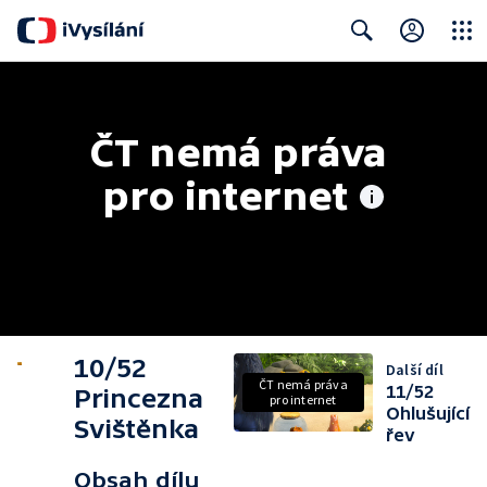
Close
Search
ČT nemá práva 
pro internet
10/52
Další díl
ČT nemá práva
11/52
Princezna
pro internet
Ohlušující
Svištěnka
řev
Obsah dílu