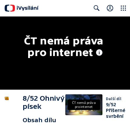
Close
Search
ČT nemá práva 
pro internet
8/52 Ohnivý
Další díl
ČT nemá práva
9/52
písek
pro internet
Příšerné
svrbění
Obsah dílu