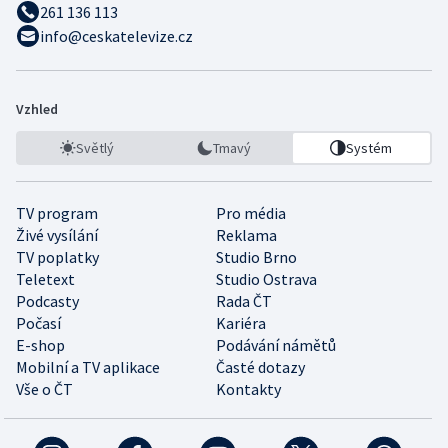
261 136 113
info@ceskatelevize.cz
Vzhled
Světlý
Tmavý
Systém
TV program
Pro média
Živé vysílání
Reklama
TV poplatky
Studio Brno
Teletext
Studio Ostrava
Podcasty
Rada ČT
Počasí
Kariéra
E-shop
Podávání námětů
Mobilní a TV aplikace
Časté dotazy
Vše o ČT
Kontakty