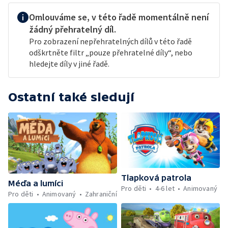
Omlouváme se, v této řadě momentálně není
žádný přehratelný díl.
Pro zobrazení nepřehratelných dílů v této řadě
odškrtněte filtr „pouze přehratelné díly“, nebo
hledejte díly v jiné řadě.
Ostatní také sledují
Tlapková patrola
Méďa a lumíci
Pro děti
4-6 let
Animovaný
Pro děti
Animovaný
Zahraniční