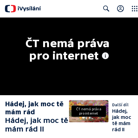
Clos
Search
ČT nemá práva 
pro internet
Hádej, jak moc tě
Další díl
ČT nemá práva
mám rád
Hádej,
pro internet
jak moc
Hádej, jak moc tě
tě mám
mám rád II
rád II