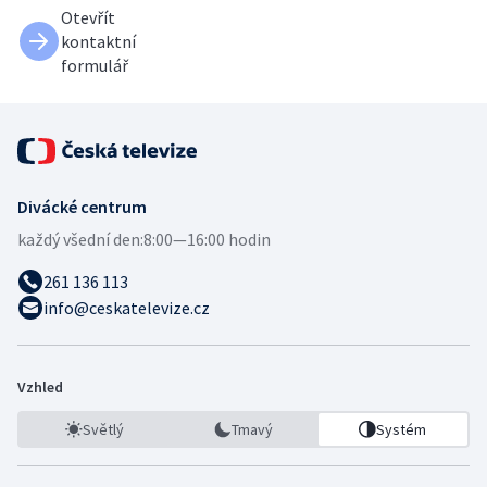
Otevřít
kontaktní
formulář
Divácké centrum
každý všední den:
8:00—16:00 hodin
261 136 113
info@ceskatelevize.cz
Vzhled
Světlý
Tmavý
Systém