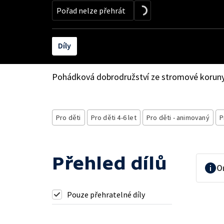
Pořad nelze přehrát
Díly
Pohádková dobrodružství ze stromové koruny!
Pro děti
Pro děti 4-6 let
Pro děti - animovaný
P
Přehled dílů
O
Pouze přehratelné díly