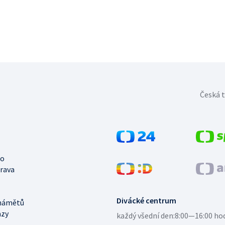
Česká t
no
trava
Divácké centrum
námětů
azy
každý všední den:
8:00—16:00 ho