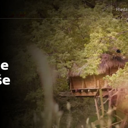
še
še