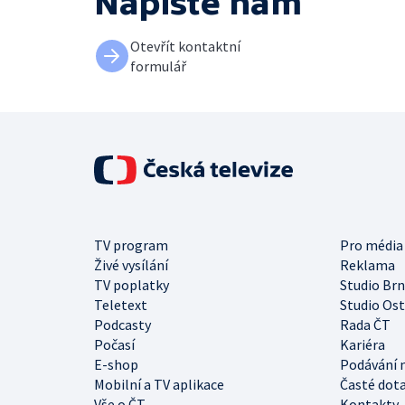
Napište nám
Otevřít kontaktní
formulář
TV program
Pro média
Živé vysílání
Reklama
TV poplatky
Studio Br
Teletext
Studio Os
Podcasty
Rada ČT
Počasí
Kariéra
E-shop
Podávání 
Mobilní a TV aplikace
Časté dot
Vše o ČT
Kontakty