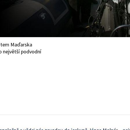
ěstem Maďarska
o největší podvodní