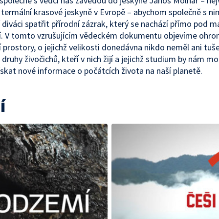
společně s vědci nás zavedou do jeskyně János Molnár – nej
termální krasové jeskyně v Evropě – abychom společně s ni
í diváci spatřit přírodní zázrak, který se nachází přímo pod
í. V tomto vzrušujícím vědeckém dokumentu objevíme ohr
prostory, o jejichž velikosti donedávna nikdo neměl ani tuše
 druhy živočichů, kteří v nich žijí a jejichž studium by nám m
skat nové informace o počátcích života na naší planetě.
í