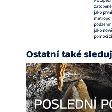
Potápěči 
zatopené 
jako prvn
metropol
podzemní 
jako nové
pomoci zí
Ostatní také sleduj