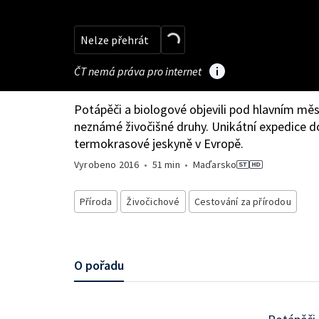
Nelze přehrát
ČT nemá práva pro internet
Potápěči a biologové objevili pod hlavním m
neznámé živočišné druhy. Unikátní expedice d
termokrasové jeskyně v Evropě.
Vyrobeno
2016
•
51 min
•
Maďarsko
Příroda
Živočichové
Cestování za přírodou
O pořadu