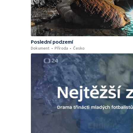
Poslední podzemí
Dokument
Příroda
Česko