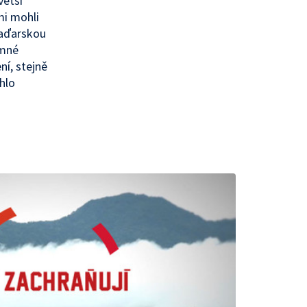
větší
mi mohli
 maďarskou
omné
ní, stejně
ohlo