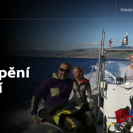
pění
í