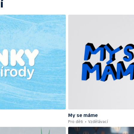
í
My se máme
Pro děti
Vzdělávací