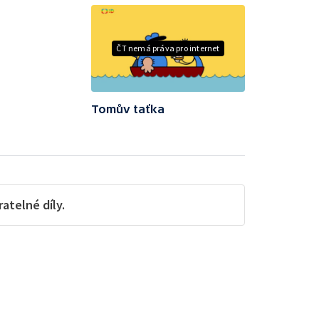
ČT nemá práva pro internet
Tomův taťka
telné díly.