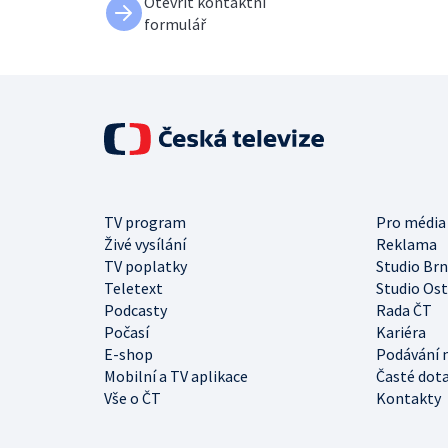
Otevřít kontaktní
formulář
TV program
Pro média
Živé vysílání
Reklama
TV poplatky
Studio Br
Teletext
Studio Os
Podcasty
Rada ČT
Počasí
Kariéra
E-shop
Podávání 
Mobilní a TV aplikace
Časté dot
Vše o ČT
Kontakty