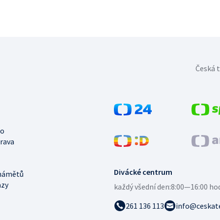
Česká t
no
trava
Divácké centrum
námětů
azy
každý všední den:
8:00—16:00 ho
261 136 113
info@ceskate