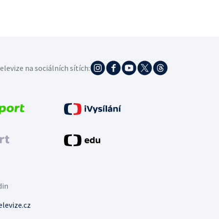
elevize na sociálních sítích:
din
levize.cz