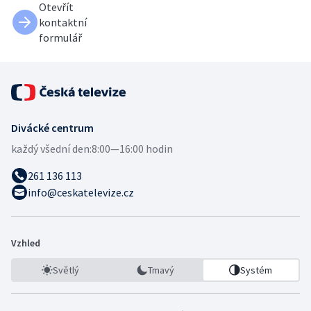
Otevřít
kontaktní
formulář
Divácké centrum
každý všední den:
8:00—16:00 hodin
261 136 113
info@ceskatelevize.cz
Vzhled
Světlý
Tmavý
Systém