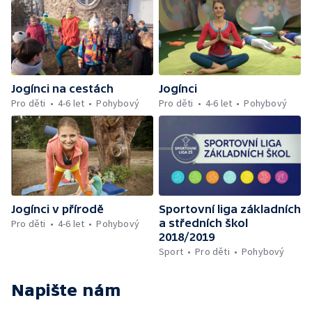
Jogínci na cestách
Jogínci
Pro děti
4-6 let
Pohybový
Pro děti
4-6 let
Pohybový
Jogínci v přírodě
Sportovní liga základních
a středních škol
Pro děti
4-6 let
Pohybový
2018/2019
Sport
Pro děti
Pohybový
Napište nám