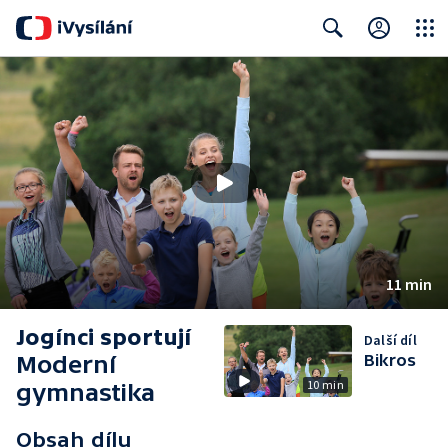
Close
Search
11 min
Jogínci sportují
Další díl
Moderní
Bikros
10 min
gymnastika
Obsah dílu