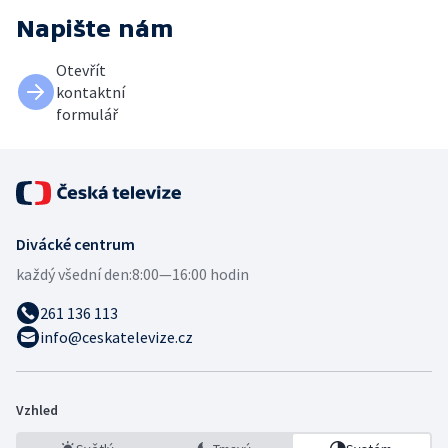
Napište nám
Otevřít
kontaktní
formulář
Divácké centrum
každý všední den:
8:00—16:00 hodin
261 136 113
info@ceskatelevize.cz
Vzhled