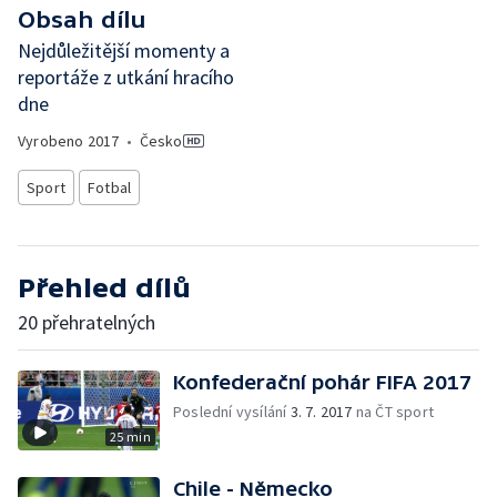
Obsah dílu
Nejdůležitější momenty a
reportáže z utkání hracího
dne
Vyrobeno
2017
•
Česko
Sport
Fotbal
Přehled dílů
20 přehratelných
Konfederační pohár FIFA 2017
Poslední vysílání
3. 7. 2017
na ČT sport
25 min
Chile - Německo