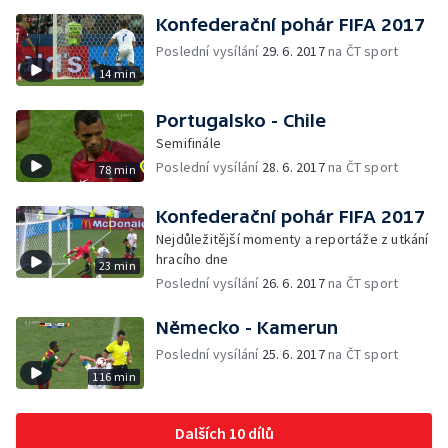
Konfederační pohár FIFA 2017
Poslední vysílání
29. 6. 2017
na ČT sport
14 min
Portugalsko - Chile
Semifinále
Poslední vysílání
28. 6. 2017
na ČT sport
78 min
Konfederační pohár FIFA 2017
Nejdůležitější momenty a reportáže z utkání
hracího dne
23 min
Poslední vysílání
26. 6. 2017
na ČT sport
Německo - Kamerun
Poslední vysílání
25. 6. 2017
na ČT sport
116 min
Dalších 10 dílů