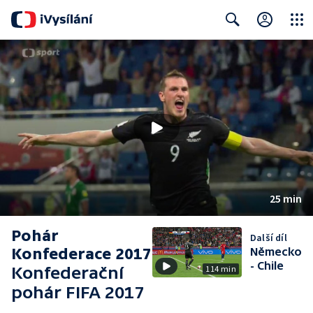
Close
Search
25 min
Pohár
Další díl
Konfederace 2017
Německo
- Chile
Konfederační
114 min
pohár FIFA 2017