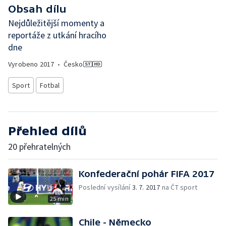
Obsah dílu
Nejdůležitější momenty a
reportáže z utkání hracího
dne
Vyrobeno
2017
•
Česko
Sport
Fotbal
Přehled dílů
20 přehratelných
Konfederační pohár FIFA 2017
Poslední vysílání
3. 7. 2017
na ČT sport
25 min
Chile - Německo