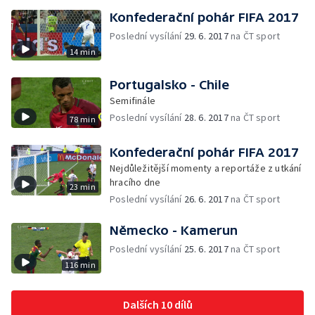
Konfederační pohár FIFA 2017
Poslední vysílání
29. 6. 2017
na ČT sport
14 min
Portugalsko - Chile
Semifinále
Poslední vysílání
28. 6. 2017
na ČT sport
78 min
Konfederační pohár FIFA 2017
Nejdůležitější momenty a reportáže z utkání
hracího dne
23 min
Poslední vysílání
26. 6. 2017
na ČT sport
Německo - Kamerun
Poslední vysílání
25. 6. 2017
na ČT sport
116 min
Dalších 10 dílů