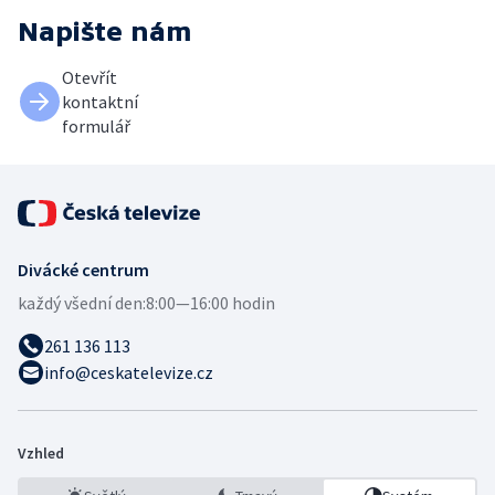
Napište nám
Otevřít
kontaktní
formulář
Divácké centrum
každý všední den:
8:00—16:00 hodin
261 136 113
info@ceskatelevize.cz
Vzhled