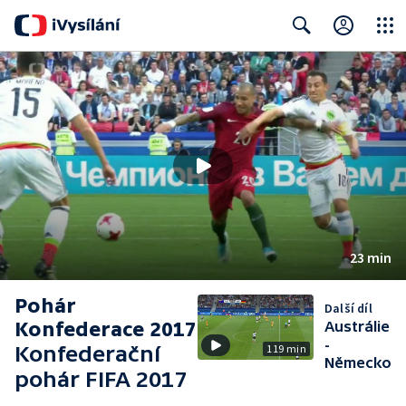
Close
Search
23 min
Pohár
Další díl
Konfederace 2017
Austrálie
-
Konfederační
119 min
Německo
pohár FIFA 2017