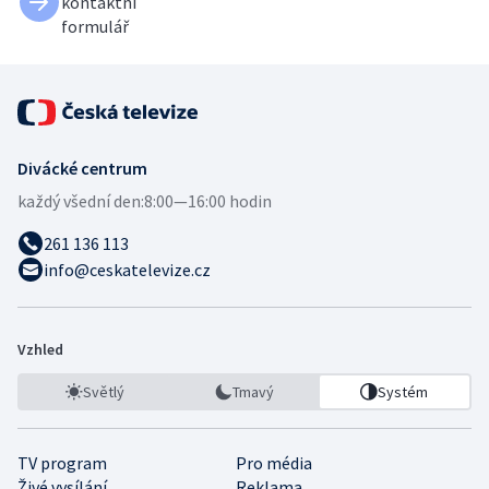
kontaktní
formulář
Divácké centrum
každý všední den:
8:00—16:00 hodin
261 136 113
info@ceskatelevize.cz
Vzhled
Světlý
Tmavý
Systém
TV program
Pro média
Živé vysílání
Reklama