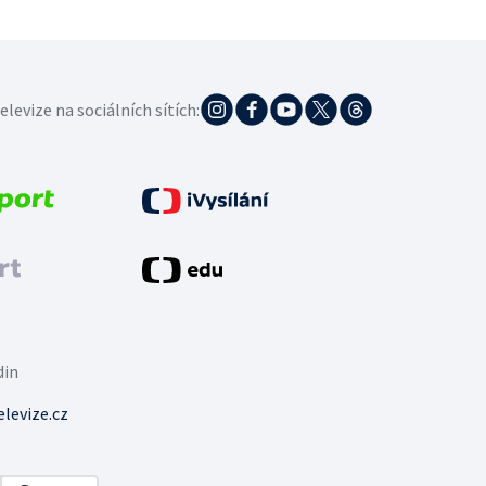
elevize na sociálních sítích:
din
levize.cz