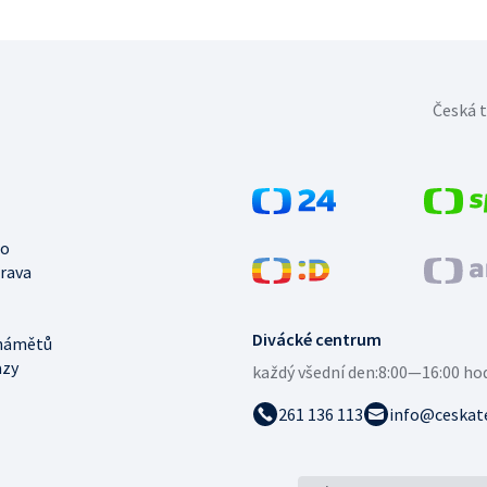
Česká t
no
trava
Divácké centrum
námětů
azy
každý všední den:
8:00—16:00 ho
261 136 113
info@ceskate