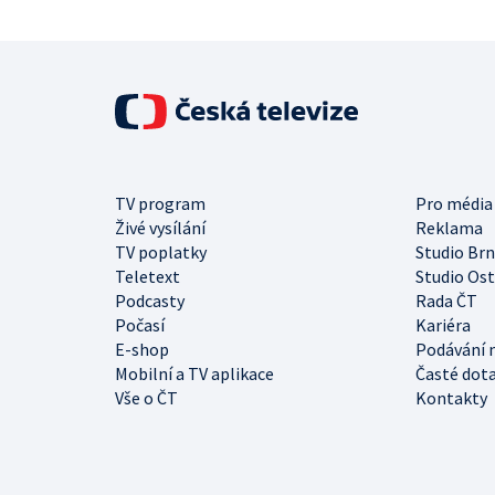
TV program
Pro média
Živé vysílání
Reklama
TV poplatky
Studio Br
Teletext
Studio Os
Podcasty
Rada ČT
Počasí
Kariéra
E-shop
Podávání 
Mobilní a TV aplikace
Časté dot
Vše o ČT
Kontakty